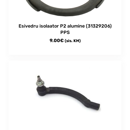
Esivedru isolaator P2 alumine (31329206)
PPS
9.00
€
(sis. KM)