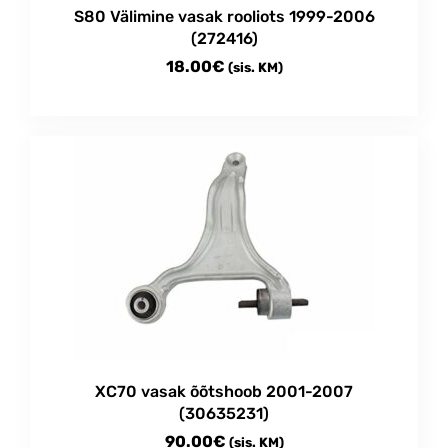
S80 Välimine vasak rooliots 1999-2006
(272416)
18.00
€
(sis. KM)
XC70 vasak õõtshoob 2001-2007
(30635231)
90.00
€
(sis. KM)