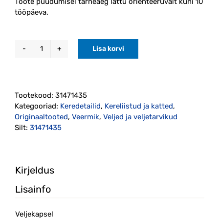
Toote puudumisel tarneaeg lattu orienteeruvalt kuni 10
tööpäeva.
Lisa korvi
Veljekapsel
Ø64mm
originaal
(31471435)
Tootekood:
31471435
kogus
Kategooriad:
Keredetailid
,
Kereliistud ja katted
,
Originaaltooted
,
Veermik
,
Veljed ja veljetarvikud
Silt:
31471435
Kirjeldus
Lisainfo
Veljekapsel