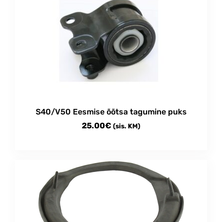
S40/V50 Eesmise õõtsa tagumine puks
25.00
€
(sis. KM)