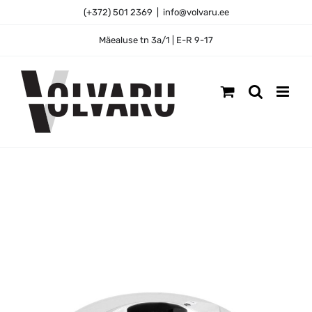
Skip
(+372) 501 2369
|
info@volvaru.ee
to
content
Mäealuse tn 3a/1 | E-R 9-17