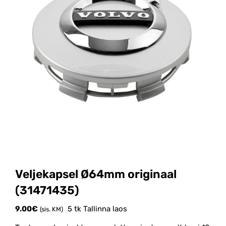
Veljekapsel Ø64mm originaal
(31471435)
9.00
€
5 tk Tallinna laos
(sis. KM)