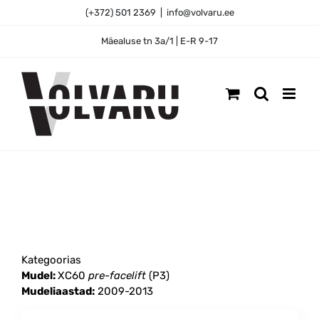
Skip
(+372) 501 2369
|
info@volvaru.ee
to
content
Mäealuse tn 3a/1 | E-R 9-17
Kategoorias
Mudel:
XC60
pre-facelift
(P3)
Mudeliaastad:
2009-2013