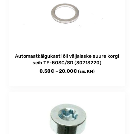
Automaatkäigukasti õli väljalaske suure korgi
seib TF-80SC/SD (30713220)
Price
0.50
€
–
20.00
€
(sis. KM)
range:
This
0.50€
product
through
has
multiple
20.00€
variants.
The
options
may