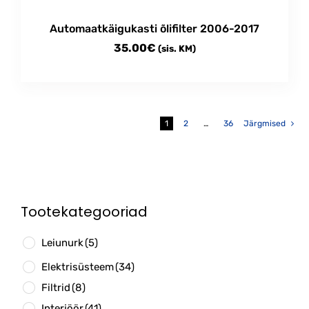
Automaatkäigukasti õlifilter 2006-2017
35.00
€
(sis. KM)
1
2
…
36
Järgmised
Tootekategooriad
Leiunurk
(5)
Elektrisüsteem
(34)
Filtrid
(8)
Interjöör
(41)