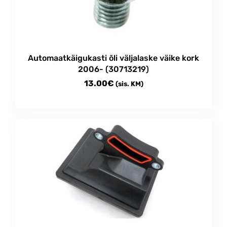
be
chosen
on
the
product
Automaatkäigukasti õli väljalaske väike kork
page
2006- (30713219)
13.00
€
(sis. KM)