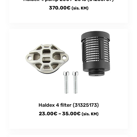
370.00
€
(sis. KM)
Haldex 4 filter (31325173)
Price
23.00
€
–
35.00
€
(sis. KM)
range:
This
23.00€
product