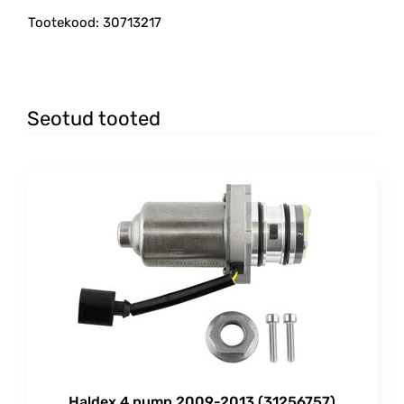
Tootekood: 30713217
Seotud tooted
Haldex 4 pump 2009-2013 (31256757)