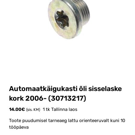
Automaatkäigukasti õli sisselaske
kork 2006- (30713217)
14.00
€
1 tk Tallinna laos
(sis. KM)
Toote puudumisel tarneaeg lattu orienteeruvalt kuni 10
tööpäeva