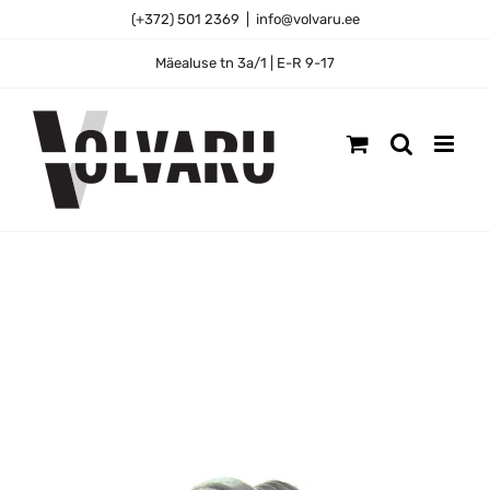
Skip
(+372) 501 2369
|
info@volvaru.ee
to
content
Mäealuse tn 3a/1 | E-R 9-17