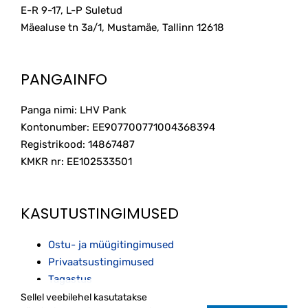
E-R 9-17, L-P Suletud
Mäealuse tn 3a/1, Mustamäe, Tallinn
12618
PANGAINFO
Panga nimi: LHV Pank
Kontonumber: EE907700771004368394
Registrikood: 14867487
KMKR nr: EE102533501
KASUTUSTINGIMUSED
Ostu- ja müügitingimused
Privaatsustingimused
Tagastus
Sellel veebilehel kasutatakse