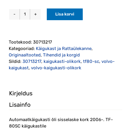
Lisa korvi
Automaatkäigukasti
õli
sisselaske
kork
Tootekood:
30713217
2006-
Kategooriad:
Käigukast ja Rattaülekanne
,
(30713217)
Originaaltooted
,
Tihendid ja korgid
kogus
Sildid:
30713217
,
kaigukasti-olikork
,
tf80-sc
,
volvo-
kaigukast
,
volvo-kaigukasti-olikork
Kirjeldus
Lisainfo
Automaatkäigukasti õli sisselaske kork 2006-. TF-
80SC käigukastile