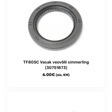
through
has
multiple
35.00€
variants.
The
options
may
be
chosen
on
the
product
TF80SC Vasak veovõlli simmerling
page
(30751873)
6.00
€
(sis. KM)