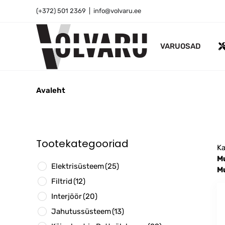
Skip
(+372) 501 2369
|
info@volvaru.ee
to
content
VARUOSAD
Avaleht
Tootekategooriad
Ka
M
Elektrisüsteem
(25)
Mu
Filtrid
(12)
Interjöör
(20)
Jahutussüsteem
(13)