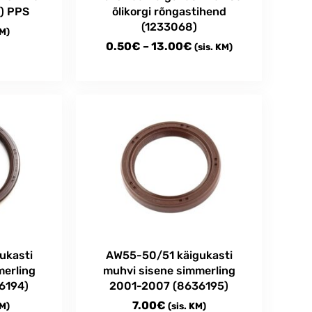
) PPS
õlikorgi rõngastihend
(1233068)
KM)
Price
0.50
€
–
13.00
€
(sis. KM)
range:
This
0.50€
product
through
has
multiple
13.00€
variants.
The
options
may
be
chosen
on
the
AW55-50/51 käigukasti
ukasti
product
muhvi sisene simmerling
merling
page
2001-2007 (8636195)
6194)
7.00
€
(sis. KM)
KM)