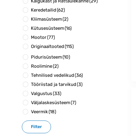
Käigukast ja Rattaülekanne
(29)
Keredetailid
(62)
Kliimasüsteem
(2)
Kütusesüsteem
(16)
Mootor
(77)
Originaaltooted
(115)
Pidurisüsteem
(10)
Roolimine
(2)
Tehnilised vedelikud
(36)
Tööriistad ja tarvikud
(3)
Valgustus
(33)
Väljalaskesüsteem
(7)
Veermik
(18)
Filter