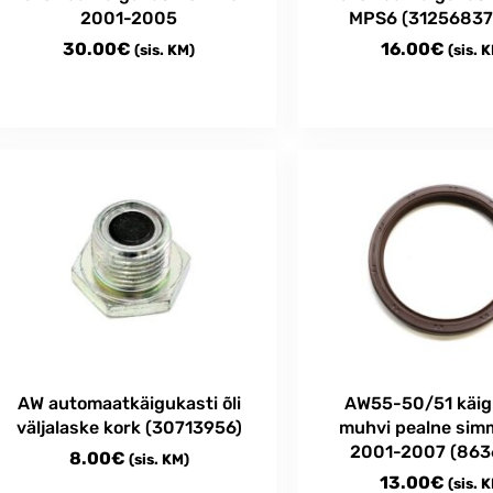
2001-2005
MPS6 (31256837
page
30.00
€
16.00
€
(sis. KM)
(sis. 
AW automaatkäigukasti õli
AW55-50/51 käig
väljalaske kork (30713956)
muhvi pealne sim
2001-2007 (863
8.00
€
(sis. KM)
13.00
€
(sis. 