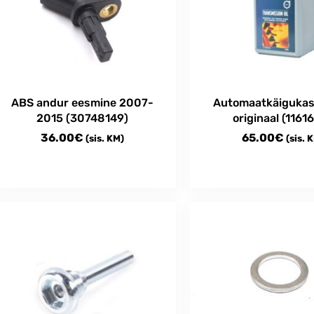
ABS andur eesmine 2007-
Automaatkäigukasti
2015 (30748149)
originaal (1161
36.00
€
65.00
€
(sis. KM)
(sis. 