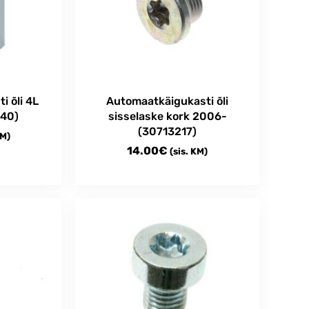
 õli 4L
Automaatkäigukasti õli
640)
sisselaske kork 2006-
(30713217)
KM)
14.00
€
(sis. KM)