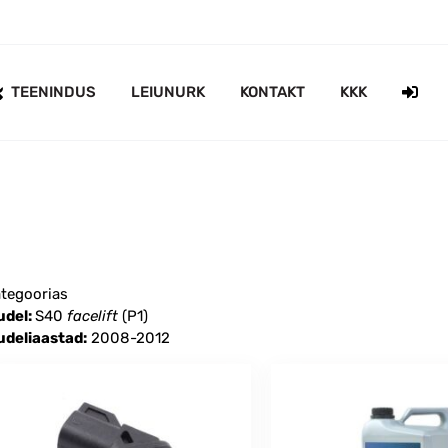
TEENINDUS
LEIUNURK
KONTAKT
KKK
tegoorias
udel:
S40
facelift
(P1)
deliaastad:
2008-2012