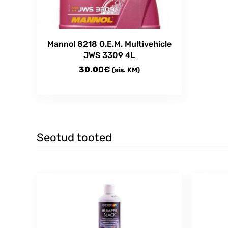
Mannol 8218 O.E.M. Multivehicle
JWS 3309 4L
30.00
€
(sis. KM)
Seotud tooted