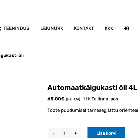
TEENINDUS
LEIUNURK
KONTAKT
KKK
gukasti õli
Automaatkäigukasti õli 4L 
65.00
€
1 tk Tallinna laos
(sis. KM)
Toote puudumisel tarneaeg lattu orientee
Lisa korvi
Automaatkäigukasti