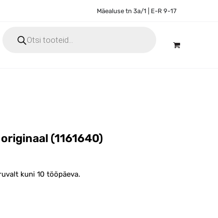
Mäealuse tn 3a/1 | E-R 9-17
Products
search
originaal (1161640)
ruvalt kuni 10 tööpäeva.