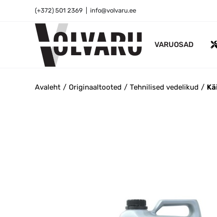
Skip
(+372) 501 2369
|
info@volvaru.ee
to
content
VARUOSAD
Avaleht
Originaaltooted
Tehnilised vedelikud
Käi