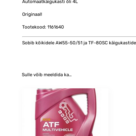
Automaatkäigukasti õli 4L
Originaal!
Tootekood: 1161640
Sobib kõikidele AW55-50/51 ja TF-80SC käigukastide
Sulle võib meeldida ka…