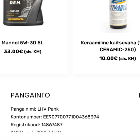
Mannol 5W-30 5L
Keraamiline kaitsevaha (
CERAMIC-250)
33.00
€
(sis. KM)
10.00
€
(sis. KM)
PANGAINFO
Panga nimi: LHV Pank
Kontonumber: EE907700771004368394
Registrikood: 14867487
KMKR nr: EE102533501