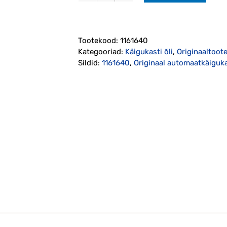
õli
4L
originaal
Tootekood:
1161640
(1161640)
Kategooriad:
Käigukasti õli
,
Originaaltoot
kogus
Sildid:
1161640
,
Originaal automaatkäigukas