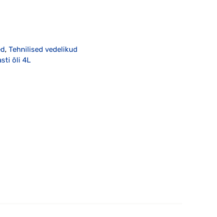
ed
,
Tehnilised vedelikud
ti õli 4L