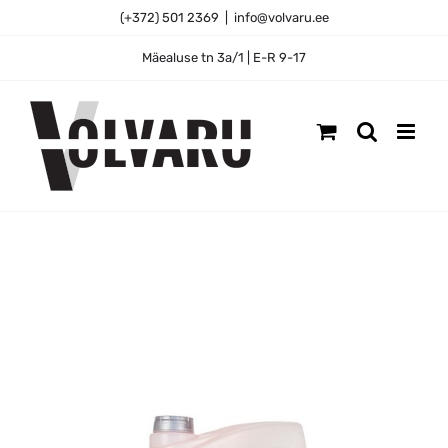
Skip
(+372) 501 2369
|
info@volvaru.ee
to
content
Mäealuse tn 3a/1 | E-R 9-17