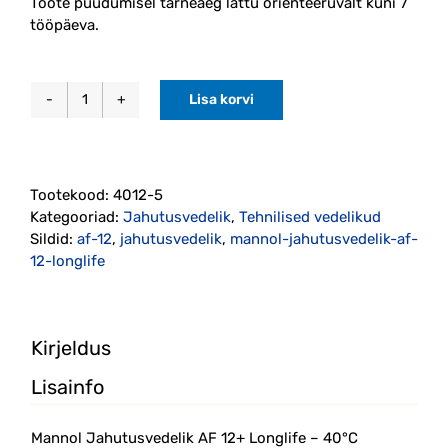
Toote puudumisel tarneaeg lattu orienteeruvalt kuni 7
tööpäeva.
Lisa korvi
Mannol
Jahutusvedelik
AF
12+
Tootekood:
4012-5
Longlife
Kategooriad:
Jahutusvedelik
,
Tehnilised vedelikud
–
Sildid:
af-12
,
jahutusvedelik
,
mannol-jahutusvedelik-af-
40°C
12-longlife
(punane)
5L
kogus
Kirjeldus
Lisainfo
Mannol Jahutusvedelik AF 12+ Longlife – 40°C