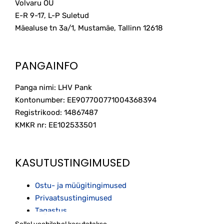
Volvaru OÜ
E-R 9-17, L-P Suletud
Mäealuse tn 3a/1, Mustamäe, Tallinn
12618
PANGAINFO
Panga nimi: LHV Pank
Kontonumber: EE907700771004368394
Registrikood: 14867487
KMKR nr: EE102533501
KASUTUSTINGIMUSED
Ostu- ja müügitingimused
Privaatsustingimused
Tagastus