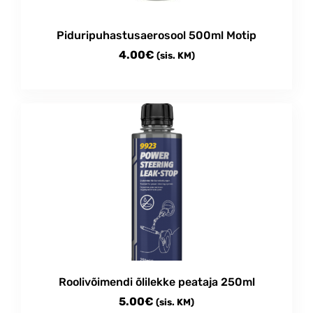
Piduripuhastusaerosool 500ml Motip
4.00
€
(sis. KM)
Roolivõimendi õlilekke peataja 250ml
5.00
€
(sis. KM)