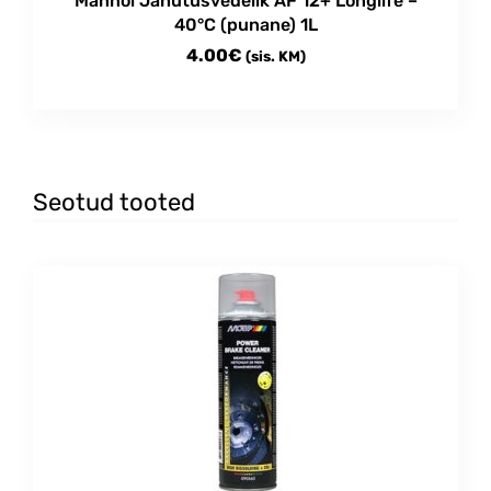
Mannol Jahutusvedelik AF 12+ Longlife –
40°C (punane) 1L
4.00
€
(sis. KM)
Seotud tooted