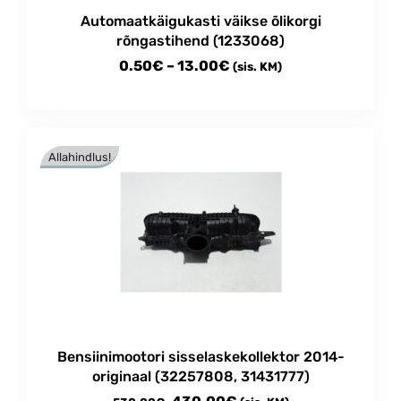
Automaatkäigukasti väikse õlikorgi
rõngastihend (1233068)
Price
0.50
€
–
13.00
€
(sis. KM)
range:
This
0.50€
product
through
has
Allahindlus!
multiple
13.00€
variants.
The
options
may
be
chosen
on
the
product
Bensiinimootori sisselaskekollektor 2014-
page
originaal (32257808, 31431777)
Algne
Current