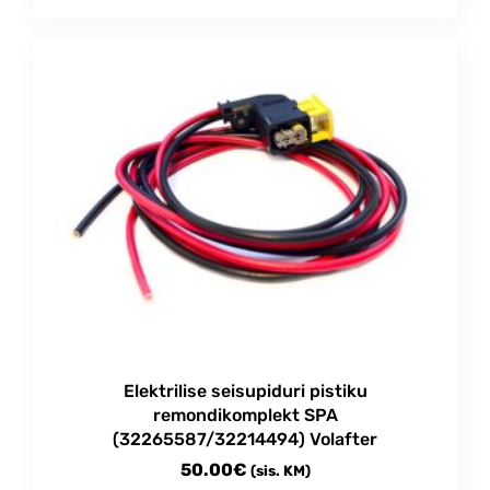
Elektrilise seisupiduri pistiku
remondikomplekt SPA
(32265587/32214494) Volafter
50.00
€
(sis. KM)