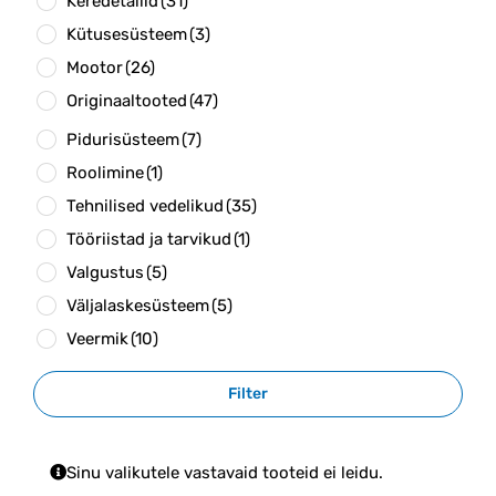
Keredetailid
(31)
Kütusesüsteem
(3)
Mootor
(26)
Originaaltooted
(47)
Pidurisüsteem
(7)
Roolimine
(1)
Tehnilised vedelikud
(35)
Tööriistad ja tarvikud
(1)
Valgustus
(5)
Väljalaskesüsteem
(5)
Veermik
(10)
Filter
Sinu valikutele vastavaid tooteid ei leidu.