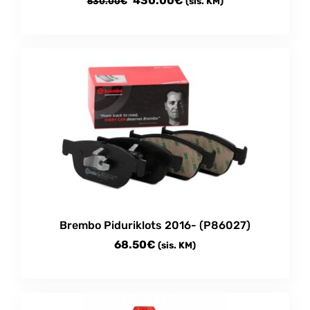
430.00
€
530.00
€
(sis. KM)
hind
price
oli:
is:
530.00€.
430.00€.
Brembo Piduriklots 2016- (P86027)
68.50
€
(sis. KM)