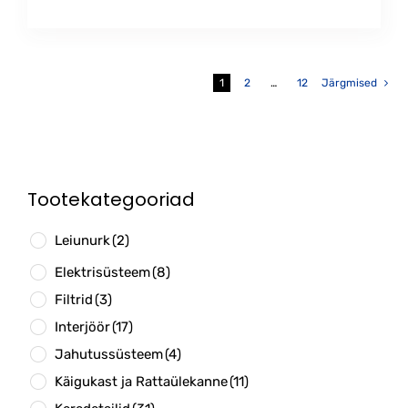
1
2
…
12
Järgmised
Tootekategooriad
Leiunurk
(2)
Elektrisüsteem
(8)
Filtrid
(3)
Interjöör
(17)
Jahutussüsteem
(4)
Käigukast ja Rattaülekanne
(11)