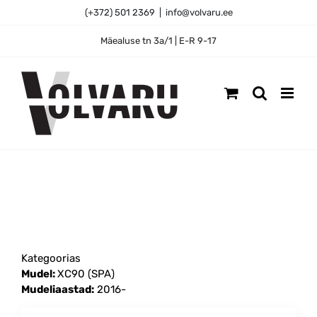
Skip
(+372) 501 2369
|
info@volvaru.ee
to
content
Mäealuse tn 3a/1 | E-R 9-17
Kategoorias
Mudel:
XC90 (SPA)
Mudeliaastad:
2016-