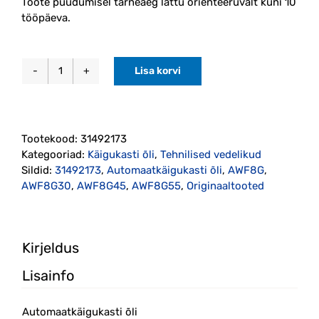
Toote puudumisel tarneaeg lattu orienteeruvalt kuni 10
tööpäeva.
Lisa korvi
Automaatkäigukasti
õli
4L
(31492173)
Tootekood:
31492173
Originaal
Kategooriad:
Käigukasti õli
,
Tehnilised vedelikud
kogus
Sildid:
31492173
,
Automaatkäigukasti õli
,
AWF8G
,
AWF8G30
,
AWF8G45
,
AWF8G55
,
Originaaltooted
Kirjeldus
Lisainfo
Automaatkäigukasti õli