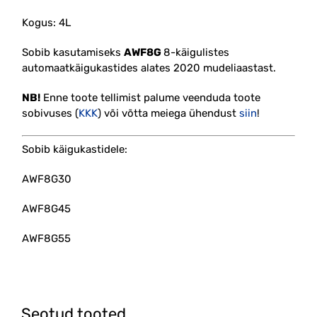
Kogus: 4L
Sobib kasutamiseks
AWF8G
8-käigulistes
automaatkäigukastides alates 2020 mudeliaastast.
NB!
Enne toote tellimist palume veenduda toote
sobivuses (
KKK
) või võtta meiega ühendust
siin
!
Sobib käigukastidele:
AWF8G30
AWF8G45
AWF8G55
Seotud tooted