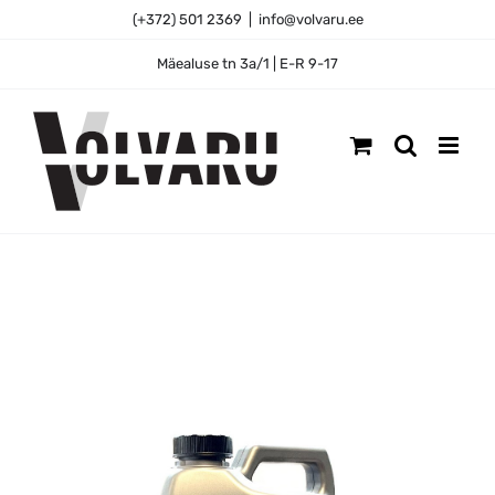
Skip
(+372) 501 2369
|
info@volvaru.ee
to
content
Mäealuse tn 3a/1 | E-R 9-17