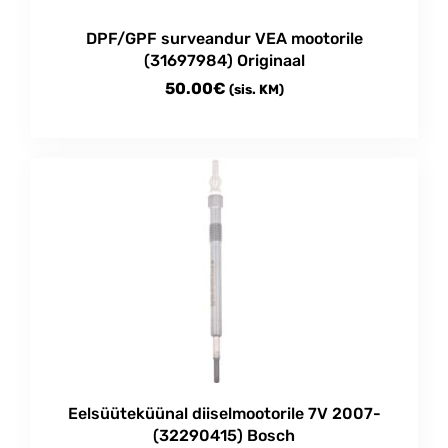
product
DPF/GPF surveandur VEA mootorile
page
(31697984) Originaal
50.00
€
(sis. KM)
Eelsüüteküünal diiselmootorile 7V 2007-
(32290415) Bosch