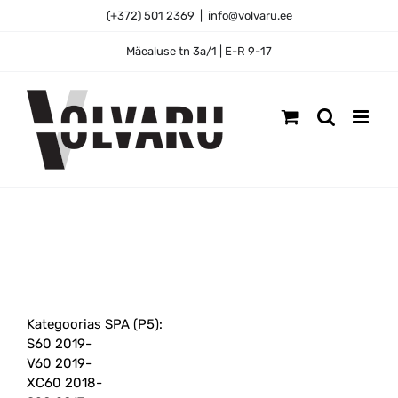
Skip
(+372) 501 2369
|
info@volvaru.ee
to
content
Mäealuse tn 3a/1 | E-R 9-17
Kategoorias SPA (P5):
S60 2019-
V60 2019-
XC60 2018-