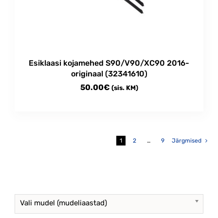
be
chosen
on
the
product
Esiklaasi kojamehed S90/V90/XC90 2016-
page
originaal (32341610)
50.00
€
(sis. KM)
1
2
…
9
Järgmised
Vali mudel (mudeliaastad)