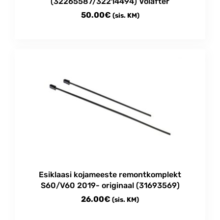
(32265587/32214494) Volafter
50.00
€
(sis. KM)
Esiklaasi kojameeste remontkomplekt
S60/V60 2019- originaal (31693569)
26.00
€
(sis. KM)