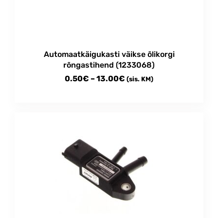
Automaatkäigukasti väikse õlikorgi
rõngastihend (1233068)
Price
0.50
€
–
13.00
€
(sis. KM)
range:
This
0.50€
product
through
has
multiple
13.00€
variants.
The
options
may
be
chosen
on
the