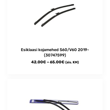
Esiklaasi kojamehed S60/V60 2019-
(30747599)
Price
42.00
€
–
65.00
€
(sis. KM)
range:
This
42.00€
product
through
has
multiple
65.00€
variants.
The
options
may