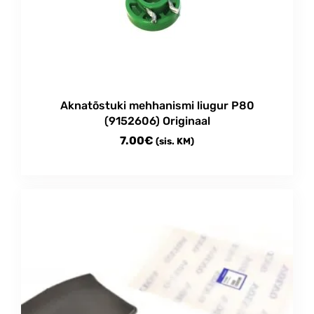
Aknatõstuki mehhanismi liugur P80
(9152606) Originaal
7.00
€
(sis. KM)