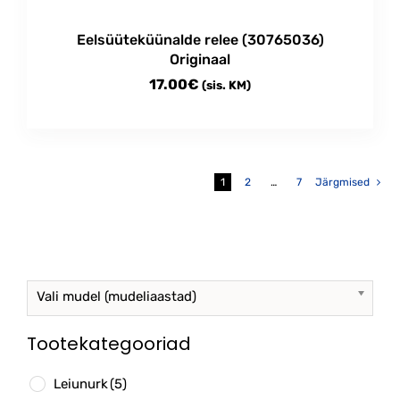
Eelsüüteküünalde relee (30765036)
Originaal
17.00
€
(sis. KM)
1
2
…
7
Järgmised
Vali mudel (mudeliaastad)
Tootekategooriad
Leiunurk
(5)