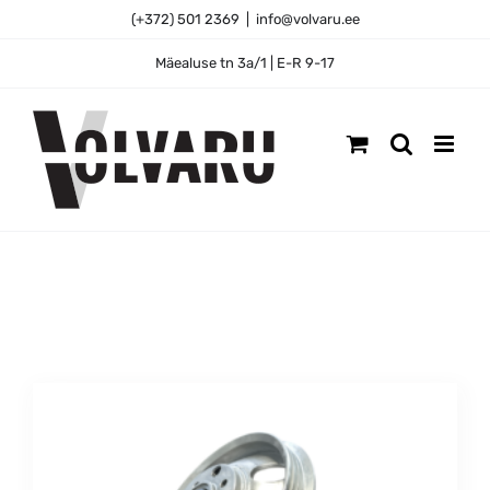
Skip
(+372) 501 2369
|
info@volvaru.ee
to
content
Mäealuse tn 3a/1 | E-R 9-17