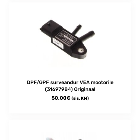
through
has
multiple
13.00€
variants.
The
options
may
be
chosen
on
the
product
DPF/GPF surveandur VEA mootorile
page
(31697984) Originaal
50.00
€
(sis. KM)