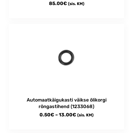
85.00
€
(sis. KM)
Automaatkäigukasti väikse õlikorgi
rõngastihend (1233068)
Price
0.50
€
–
13.00
€
(sis. KM)
range:
This
0.50€
product