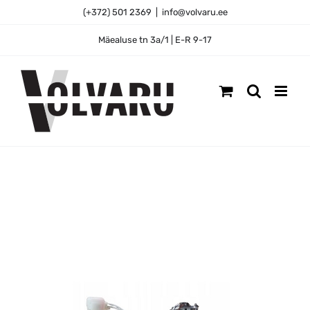
Skip
(+372) 501 2369
|
info@volvaru.ee
to
content
Mäealuse tn 3a/1 | E-R 9-17