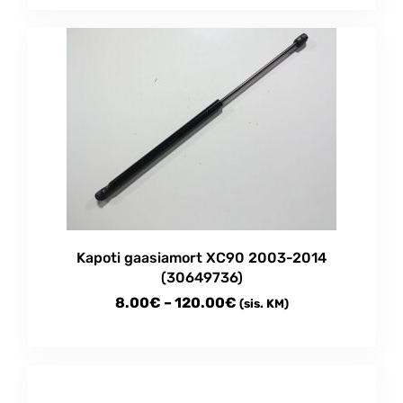
Kapoti gaasiamort XC90 2003-2014
(30649736)
Price
8.00
€
–
120.00
€
(sis. KM)
range:
This
8.00€
product
through
has
multiple
120.00€