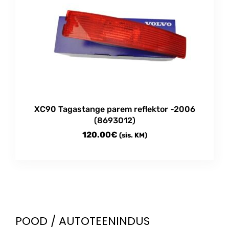
variants.
The
options
may
be
chosen
on
the
product
XC90 Tagastange parem reflektor -2006
page
(8693012)
120.00
€
(sis. KM)
POOD / AUTOTEENINDUS