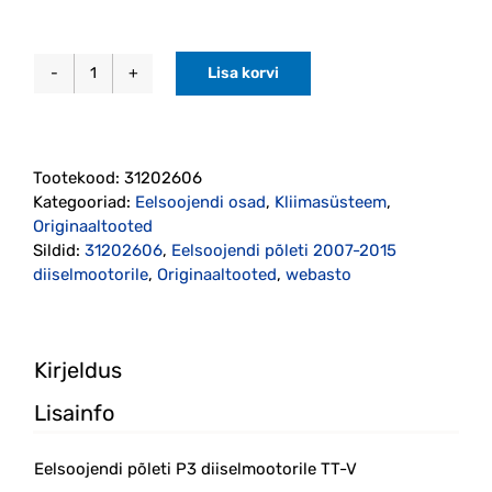
Lisa korvi
Eelsoojendi
põleti
P3
diiselmootorile
Tootekood:
31202606
TT-
Kategooriad:
Eelsoojendi osad
,
Kliimasüsteem
,
V
Originaaltooted
(31202606)
Sildid:
31202606
,
Eelsoojendi põleti 2007-2015
Originaal
diiselmootorile
,
Originaaltooted
,
webasto
kogus
Kirjeldus
Lisainfo
Eelsoojendi põleti P3 diiselmootorile TT-V