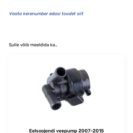
#eelsoojendus #ahju #webasto #thermotop
Vaata kerenumber edasi toodet siit
Sulle võib meeldida ka…
Eelsoojendi veepump 2007-2015