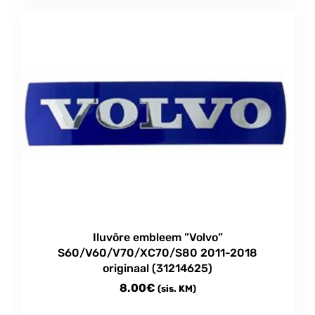
product
through
has
multiple
57.00€
variants.
The
options
may
be
chosen
on
the
product
page
Iluvõre embleem ”Volvo”
S60/V60/V70/XC70/S80 2011-2018
originaal (31214625)
8.00
€
(sis. KM)