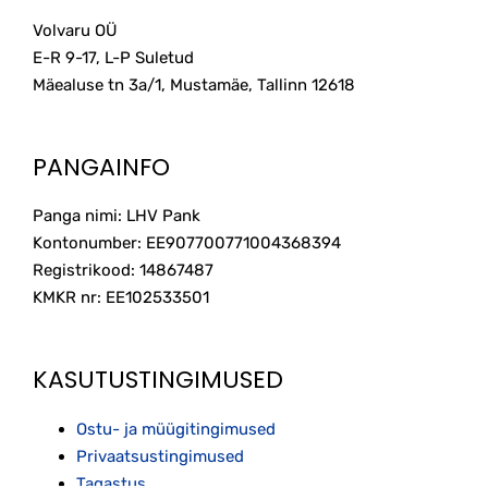
Volvaru OÜ
E-R 9-17, L-P Suletud
Mäealuse tn 3a/1, Mustamäe, Tallinn
12618
PANGAINFO
Panga nimi: LHV Pank
Kontonumber: EE907700771004368394
Registrikood: 14867487
KMKR nr: EE102533501
KASUTUSTINGIMUSED
Ostu- ja müügitingimused
Privaatsustingimused
Tagastus