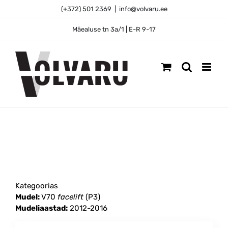
Skip
(+372) 501 2369
|
info@volvaru.ee
to
content
Mäealuse tn 3a/1 | E-R 9-17
Kategoorias
Mudel:
V70
facelift
(P3)
Mudeliaastad:
2012-2016