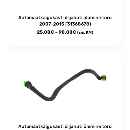
Automaatkäigukasti õlijahuti alumine toru
2007-2015 (31368678)
Price
25.00
€
–
90.00
€
(sis. KM)
range:
This
25.00€
product
through
has
multiple
90.00€
variants.
The
options
may
be
chosen
on
the
product
Automaatkäigukasti õlijahuti ülemine toru
page