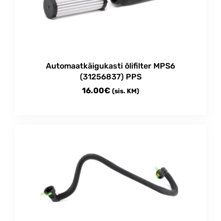
may
be
chosen
on
the
product
Automaatkäigukasti õlifilter MPS6
page
(31256837) PPS
16.00
€
(sis. KM)