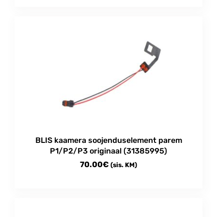
This
0.50€
product
through
has
multiple
13.00€
variants.
The
options
may
be
chosen
on
the
product
BLIS kaamera soojenduselement parem
page
P1/P2/P3 originaal (31385995)
70.00
€
(sis. KM)