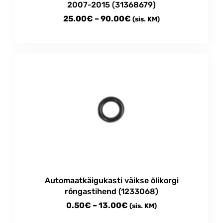
2007-2015 (31368679)
Price
25.00
€
–
90.00
€
(sis. KM)
range:
This
25.00€
product
through
has
multiple
90.00€
variants.
The
options
may
be
chosen
on
the
product
Automaatkäigukasti väikse õlikorgi
page
rõngastihend (1233068)
Price
0.50
€
–
13.00
€
(sis. KM)
range: