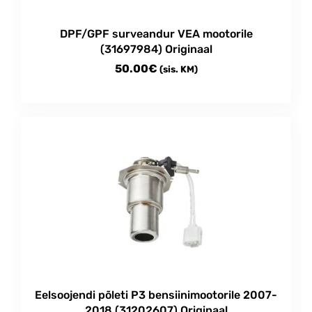
the
product
DPF/GPF surveandur VEA mootorile
page
(31697984) Originaal
50.00
€
(sis. KM)
Eelsoojendi põleti P3 bensiinimootorile 2007-
2018 (31202607) Originaal