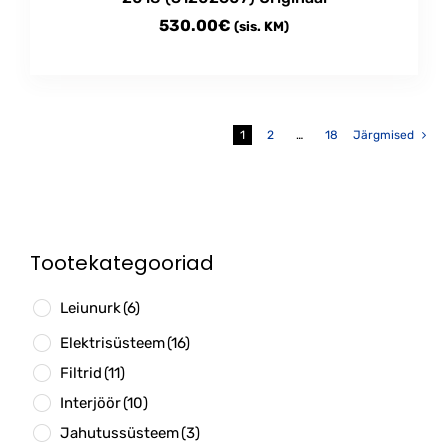
530.00
€
(sis. KM)
1
2
…
18
Järgmised
Tootekategooriad
Leiunurk
(6)
Elektrisüsteem
(16)
Filtrid
(11)
Interjöör
(10)
Jahutussüsteem
(3)