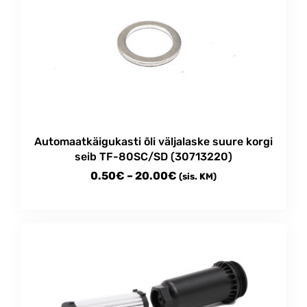
Automaatkäigukasti õli väljalaske suure korgi
seib TF-80SC/SD (30713220)
Price
0.50
€
–
20.00
€
(sis. KM)
range:
This
0.50€
product
through
has
multiple
20.00€
variants.
The
options