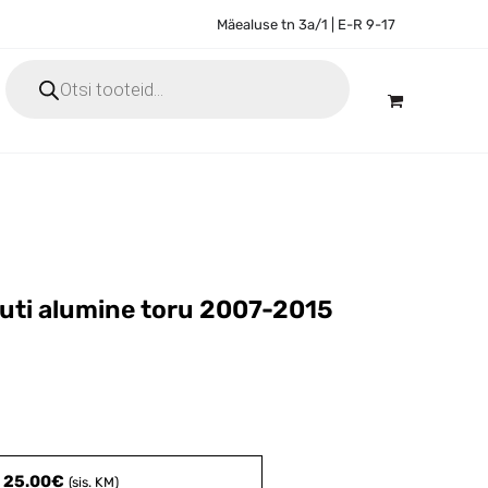
Mäealuse tn 3a/1 | E-R 9-17
Products
search
huti alumine toru 2007-2015

-
25.00
€
(sis. KM)