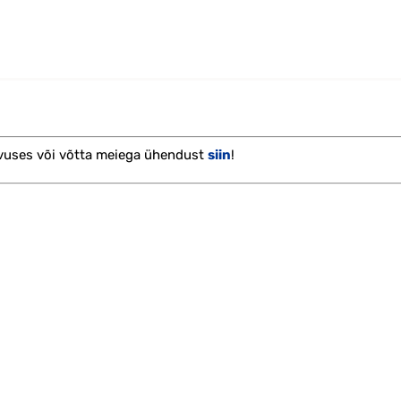
kogus
vuses või võtta meiega ühendust
siin
!