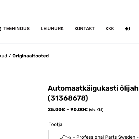
TEENINDUS
LEIUNURK
KONTAKT
KKK
ikud
Originaaltooted
Automaatkäigukasti õlija
(31368678)
Price
25.00
€
–
90.00
€
(sis. KM)
range:
25.00€
Tootja
through
90.00€
-
Professional Parts Sweden