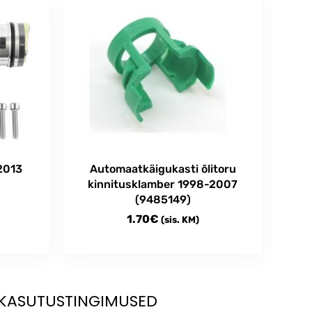
2013
Automaatkäigukasti õlitoru
kinnitusklamber 1998-2007
(9485149)
1.70
€
(sis. KM)
KASUTUSTINGIMUSED