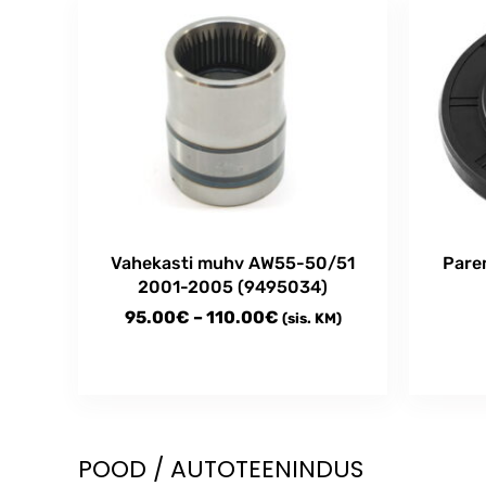
be
chosen
on
the
product
page
Vahekasti muhv AW55-50/51
Pare
2001-2005 (9495034)
Price
95.00
€
–
110.00
€
(sis. KM)
range:
95.00€
This
through
product
has
110.00€
multiple
POOD / AUTOTEENINDUS
variants.