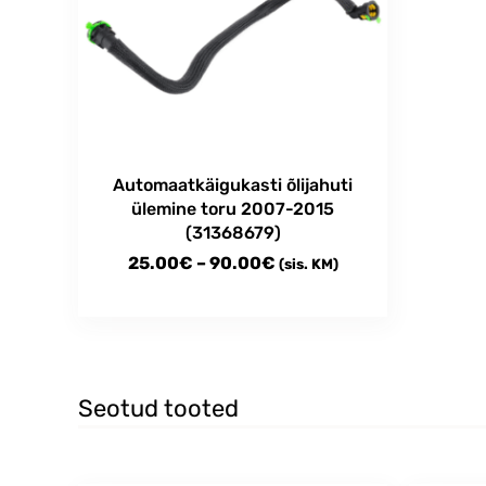
Automaatkäigukasti õlijahuti
ülemine toru 2007-2015
(31368679)
Price
25.00
€
–
90.00
€
(sis. KM)
range:
This
25.00€
product
through
has
multiple
90.00€
variants.
Seotud tooted
The
options
may