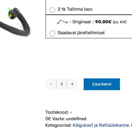
2 tk Tallinna laos
-
Originaal
-
90.00
€
(sis. KM)
Saadaval järeltellimisel
Lisa korvi
Automaatkäigukasti
õlijahuti
alumine
toru
Tootekood:
-
2007-
OE Vaste:
undefined
2015
Kategooriad:
Käigukast ja Rattaülekanne
,
(31368678)