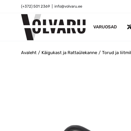
Skip
(+372) 501 2369
|
info@volvaru.ee
to
content
VARUOSAD
Avaleht
Käigukast ja Rattaülekanne
Torud ja liitm