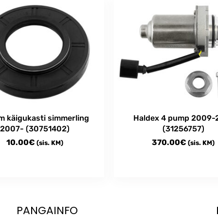
m käigukasti simmerling
Haldex 4 pump 2009-
2007- (30751402)
(31256757)
10.00
€
370.00
€
(sis. KM)
(sis. KM)
PANGAINFO