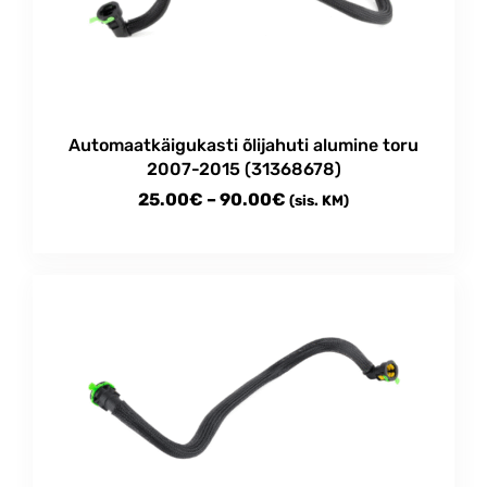
may
be
chosen
on
the
product
Automaatkäigukasti õlijahuti alumine toru
page
2007-2015 (31368678)
Price
25.00
€
–
90.00
€
(sis. KM)
range:
This
25.00€
product
through
has
multiple
90.00€
variants.
The
options
may
be
chosen
on