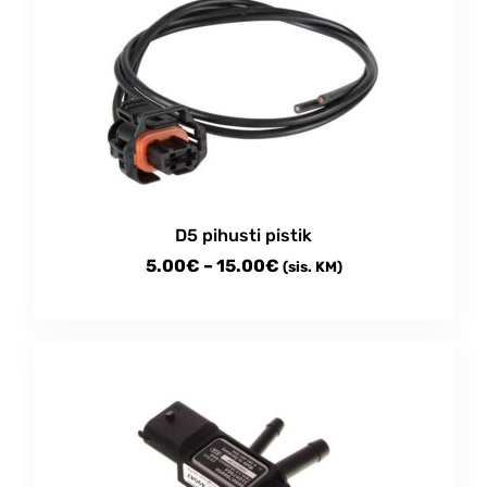
D5 pihusti pistik
Price
5.00
€
–
15.00
€
(sis. KM)
range:
This
5.00€
product
through
has
multiple
15.00€
variants.
The
options
may