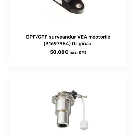
be
chosen
on
the
product
DPF/GPF surveandur VEA mootorile
page
(31697984) Originaal
50.00
€
(sis. KM)