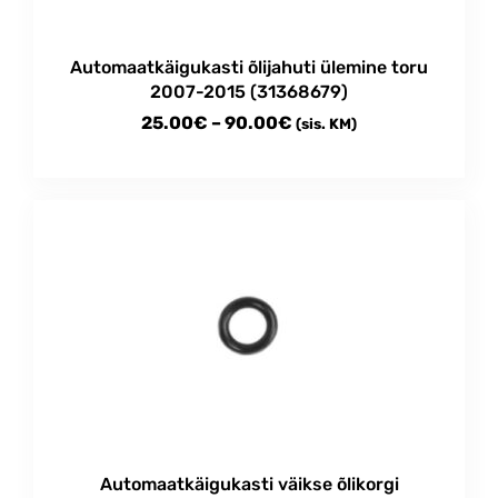
the
product
Automaatkäigukasti õlijahuti ülemine toru
page
2007-2015 (31368679)
Price
25.00
€
–
90.00
€
(sis. KM)
range:
This
25.00€
product
through
has
multiple
90.00€
variants.
The
options
may
be
chosen
on
the
product
Automaatkäigukasti väikse õlikorgi
page