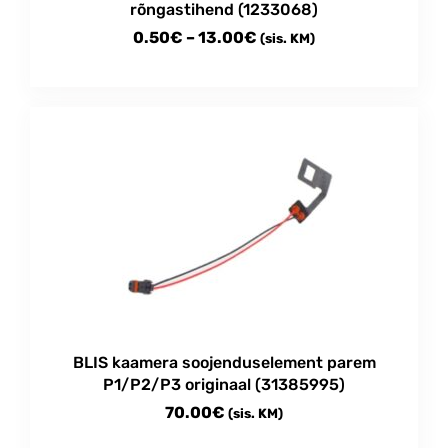
rõngastihend (1233068)
Price
0.50
€
–
13.00
€
(sis. KM)
range:
This
0.50€
product
through
has
multiple
13.00€
variants.
The
options
may
be
chosen
on
the
product
BLIS kaamera soojenduselement parem
page
P1/P2/P3 originaal (31385995)
70.00
€
(sis. KM)