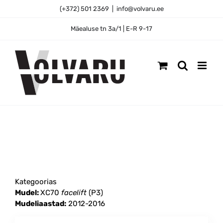
Skip
(+372) 501 2369
|
info@volvaru.ee
to
content
Mäealuse tn 3a/1 | E-R 9-17
Kategoorias
Mudel:
XC70
facelift
(P3)
Mudeliaastad:
2012-2016