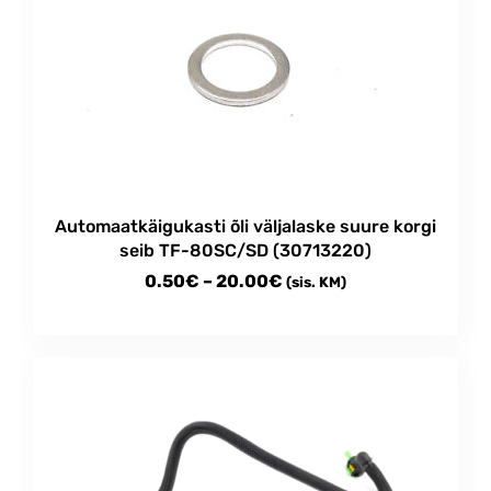
Automaatkäigukasti õli väljalaske suure korgi
seib TF-80SC/SD (30713220)
Price
0.50
€
–
20.00
€
(sis. KM)
range:
This
0.50€
product
through
has
multiple
20.00€
variants.
The
options