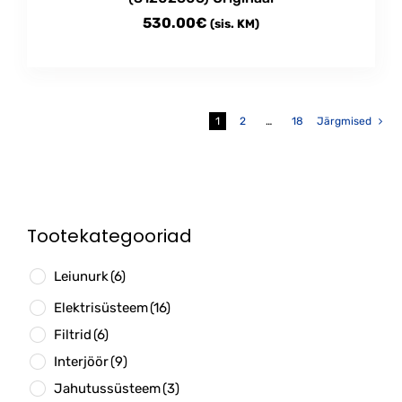
530.00
€
(sis. KM)
1
2
…
18
Järgmised
Tootekategooriad
Leiunurk
(6)
Elektrisüsteem
(16)
Filtrid
(6)
Interjöör
(9)
Jahutussüsteem
(3)