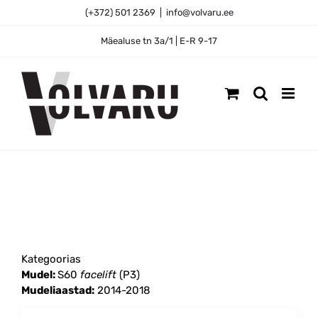
Skip
(+372) 501 2369
|
info@volvaru.ee
to
content
Mäealuse tn 3a/1 | E-R 9-17
Kategoorias
Mudel:
S60
facelift
(P3)
Mudeliaastad:
2014-2018