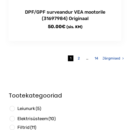
product
DPF/GPF surveandur VEA mootorile
page
(31697984) Originaal
50.00
€
(sis. KM)
1
2
…
14
Järgmised
Tootekategooriad
Leiunurk
(5)
Elektrisüsteem
(10)
Filtrid
(11)