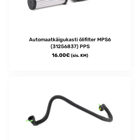
be
chosen
on
the
product
Automaatkäigukasti õlifilter MPS6
page
(31256837) PPS
16.00
€
(sis. KM)