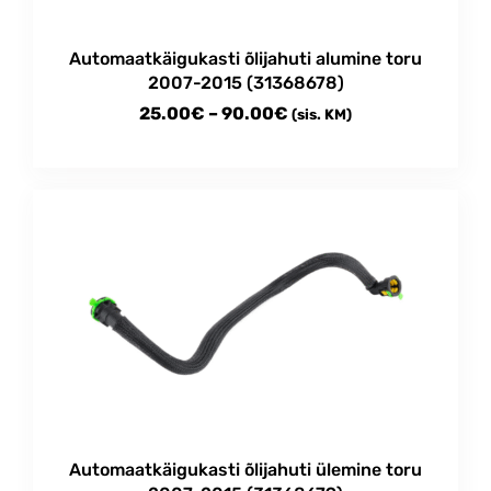
Automaatkäigukasti õlijahuti alumine toru
2007-2015 (31368678)
Price
25.00
€
–
90.00
€
(sis. KM)
range:
This
25.00€
product
through
has
multiple
90.00€
variants.
The
options
may
be
chosen
on
the
product
Automaatkäigukasti õlijahuti ülemine toru
page