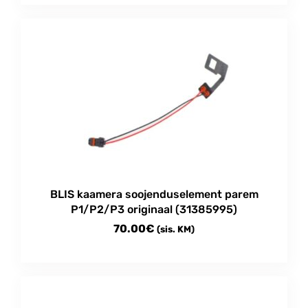
0.50€
product
through
has
multiple
13.00€
variants.
The
options
may
be
chosen
on
the
product
BLIS kaamera soojenduselement parem
page
P1/P2/P3 originaal (31385995)
70.00
€
(sis. KM)