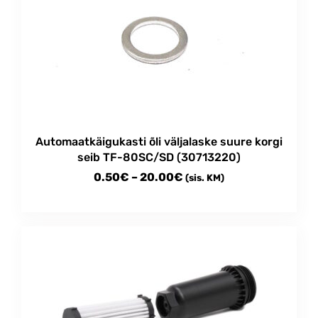
Automaatkäigukasti õli väljalaske suure korgi
seib TF-80SC/SD (30713220)
Price
0.50
€
–
20.00
€
(sis. KM)
range:
This
0.50€
product
through
has
multiple
20.00€
variants.
The
options
may