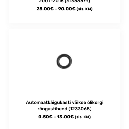
2007-2015 (31368679)
Price
25.00
€
–
90.00
€
(sis. KM)
range:
This
25.00€
product
through
has
multiple
90.00€
variants.
The
options
may
be
chosen
on
the
product
Automaatkäigukasti väikse õlikorgi
page
rõngastihend (1233068)
Price
0.50
€
–
13.00
€
(sis. KM)
range:
This