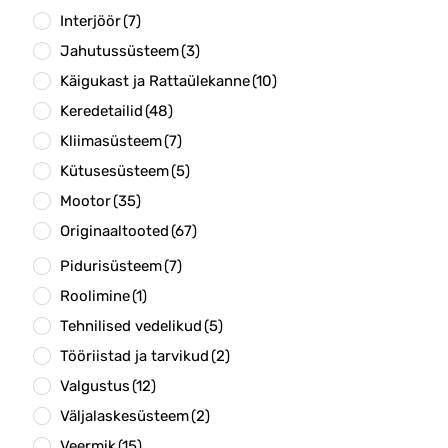
Interjöör
(7)
Jahutussüsteem
(3)
Käigukast ja Rattaülekanne
(10)
Keredetailid
(48)
Kliimasüsteem
(7)
Kütusesüsteem
(5)
Mootor
(35)
Originaaltooted
(67)
Pidurisüsteem
(7)
Roolimine
(1)
Tehnilised vedelikud
(5)
Tööriistad ja tarvikud
(2)
Valgustus
(12)
Väljalaskesüsteem
(2)
Veermik
(15)