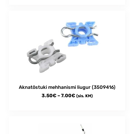
Aknatõstuki mehhanismi liugur (3509416)
Price
3.50
€
–
7.00
€
(sis. KM)
range:
This
3.50€
product
through
has
multiple
7.00€
variants.