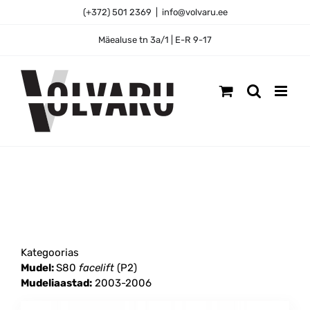
Skip
(+372) 501 2369
|
info@volvaru.ee
to
content
Mäealuse tn 3a/1 | E-R 9-17
Kategoorias
Mudel:
S80
facelift
(P2)
Mudeliaastad:
2003-2006