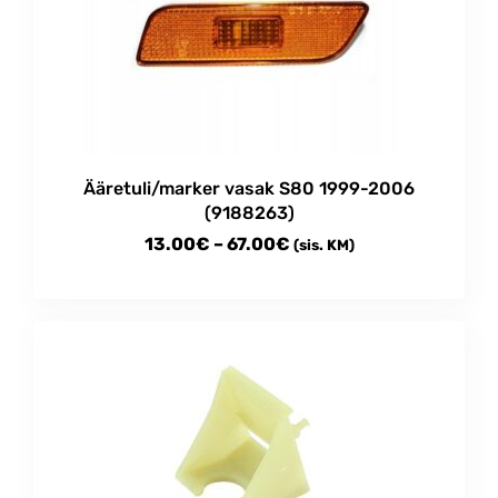
options
may
be
chosen
on
the
product
Ääretuli/marker vasak S80 1999-2006
page
(9188263)
Price
13.00
€
–
67.00
€
(sis. KM)
range:
This
13.00€
product
through
has
multiple
67.00€
variants.
The
options
may
be