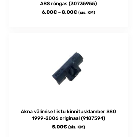
product
ABS rõngas (30735955)
page
Price
6.00
€
–
8.00
€
(sis. KM)
range:
This
6.00€
product
through
has
multiple
8.00€
variants.
The
options
may
be
chosen
on
the
product
Akna välimise liistu kinnitusklamber S80
page
1999-2006 originaal (9187594)
5.00
€
(sis. KM)