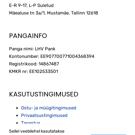
E-R 9-17, L-P Suletud
Mäealuse tn 3a/1, Mustamäe, Tallinn
12618
PANGAINFO
Panga nimi: LHV Pank
Kontonumber: EE907700771004368394
Registrikood: 14867487
KMKR nr: EE102533501
KASUTUSTINGIMUSED
Ostu- ja müügitingimused
Privaatsustingimused
Tagastus
Sellel veebilehel kasutatakse