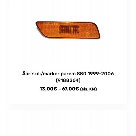
Ääretuli/marker parem S80 1999-2006
(9188264)
Price
13.00
€
–
67.00
€
(sis. KM)
range:
This
13.00€
product
through
has
multiple
67.00€
variants.
The