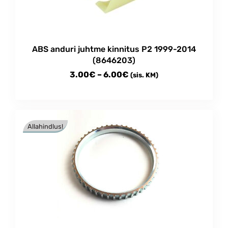
chosen
on
the
product
ABS anduri juhtme kinnitus P2 1999-2014
page
(8646203)
Price
3.00
€
–
6.00
€
(sis. KM)
range:
This
3.00€
product
through
has
Allahindlus!
multiple
6.00€
variants.
The
options
may
be
chosen
on
the