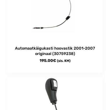
The
options
may
be
chosen
on
the
product
Automaatkäigukasti hoovastik 2001-2007
page
originaal (30759238)
195.00
€
(sis. KM)