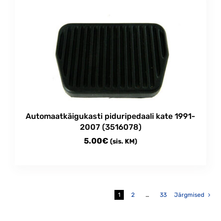
Automaatkäigukasti piduripedaali kate 1991-
2007 (3516078)
5.00
€
(sis. KM)
1
2
…
33
Järgmised