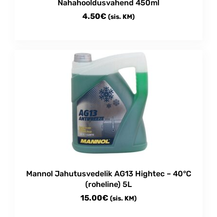
Nahahooldusvahend 450ml
4.50
€
(sis. KM)
Mannol Jahutusvedelik AG13 Hightec – 40°C
(roheline) 5L
15.00
€
(sis. KM)