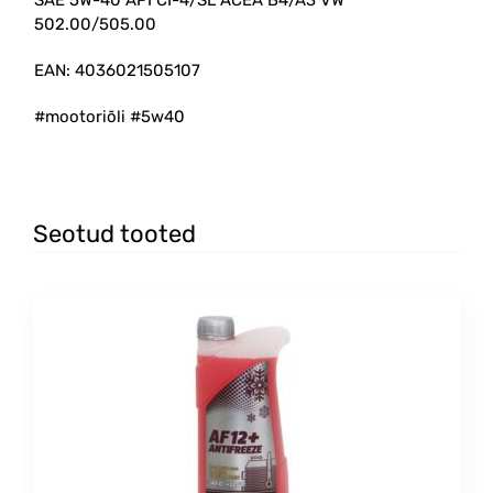
502.00/505.00
EAN: 4036021505107
#mootoriõli #5w40
Seotud tooted