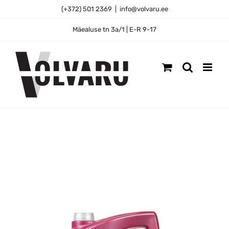
Skip
(+372) 501 2369
|
info@volvaru.ee
to
content
Mäealuse tn 3a/1 | E-R 9-17