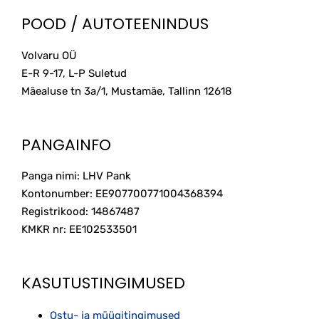
POOD / AUTOTEENINDUS
Volvaru OÜ
E-R 9-17, L-P Suletud
Mäealuse tn 3a/1, Mustamäe, Tallinn
12618
PANGAINFO
Panga nimi: LHV Pank
Kontonumber: EE907700771004368394
Registrikood: 14867487
KMKR nr: EE102533501
KASUTUSTINGIMUSED
Ostu- ja müügitingimused