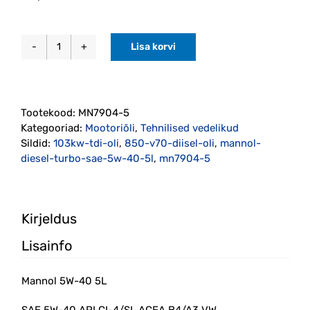
Lisa korvi
Mannol
5W-
40
5L
Tootekood:
MN7904-5
kogus
Kategooriad:
Mootoriõli
,
Tehnilised vedelikud
Sildid:
103kw-tdi-oli
,
850-v70-diisel-oli
,
mannol-
diesel-turbo-sae-5w-40-5l
,
mn7904-5
Kirjeldus
Lisainfo
Mannol 5W-40 5L
SAE 5W-40 API CI-4/SL ACEA B4/A3 VW