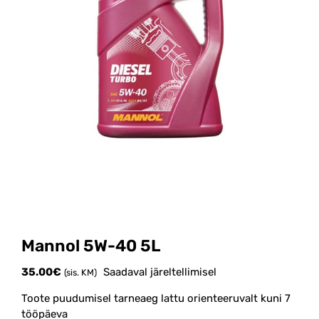
Mannol 5W-40 5L
35.00
€
Saadaval järeltellimisel
(sis. KM)
Toote puudumisel tarneaeg lattu orienteeruvalt kuni 7
tööpäeva