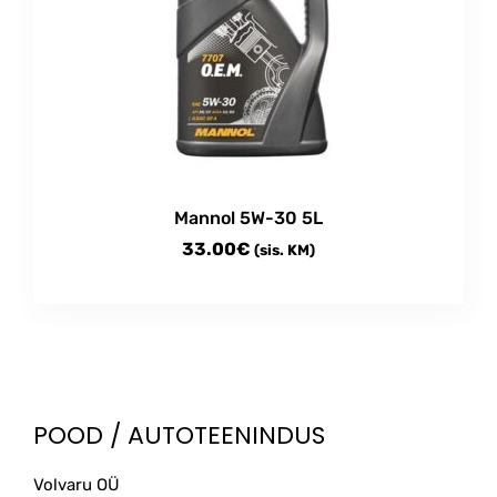
The
options
may
be
chosen
on
the
product
Mannol 5W-30 5L
page
33.00
€
(sis. KM)
POOD / AUTOTEENINDUS
Volvaru OÜ