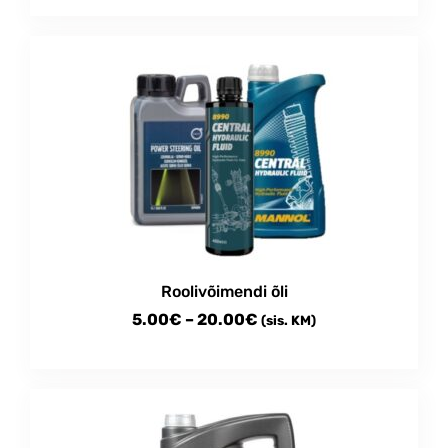
Roolivõimendi õli
Price
5.00
€
–
20.00
€
(sis. KM)
range:
This
5.00€
product
through
has
multiple
20.00€
variants.