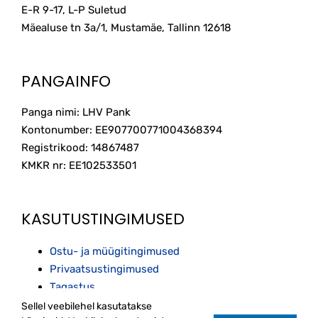
E-R 9-17, L-P Suletud
Mäealuse tn 3a/1, Mustamäe, Tallinn
12618
PANGAINFO
Panga nimi: LHV Pank
Kontonumber: EE907700771004368394
Registrikood: 14867487
KMKR nr: EE102533501
KASUTUSTINGIMUSED
Ostu- ja müügitingimused
Privaatsustingimused
Tagastus
Sellel veebilehel kasutatakse