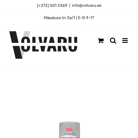
Skip
(+372) 501 2369
|
info@volvaru.ee
to
content
Mäealuse tn 3a/1 | E-R 9-17