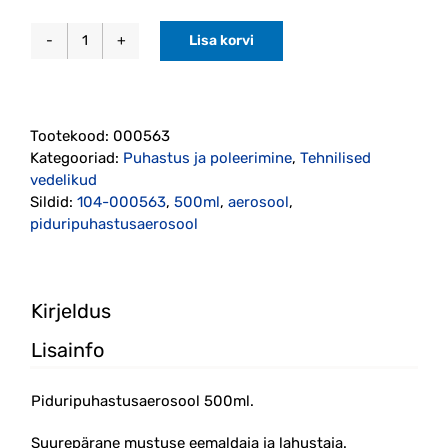
Lisa korvi
Piduripuhastusaerosool
500ml
Motip
kogus
Tootekood:
000563
Kategooriad:
Puhastus ja poleerimine
,
Tehnilised
vedelikud
Sildid:
104-000563
,
500ml
,
aerosool
,
piduripuhastusaerosool
Kirjeldus
Lisainfo
Piduripuhastusaerosool 500ml.
Suurepärane mustuse eemaldaja ja lahustaja.