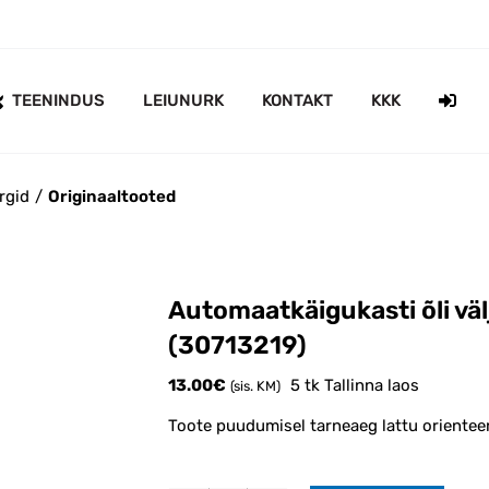
TEENINDUS
LEIUNURK
KONTAKT
KKK
rgid
Originaaltooted
Automaatkäigukasti õli väl
(30713219)
13.00
€
5 tk Tallinna laos
(sis. KM)
Toote puudumisel tarneaeg lattu orientee