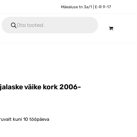
Mäealuse tn 3a/1 | E-R 9-17
Products
search
jalaske väike kork 2006-
ruvalt kuni 10 tööpäeva