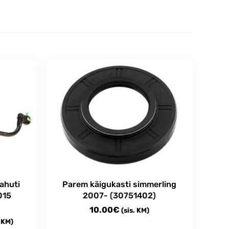
ahuti
Parem käigukasti simmerling
015
2007- (30751402)
10.00
€
(sis. KM)
ce
. KM)