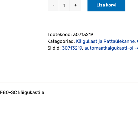
Lisa korvi
Automaatkäigukasti
õli
väljalaske
väike
Tootekood:
30713219
kork
Kategooriad:
Käigukast ja Rattaülekanne
,
2006-
Sildid:
30713219
,
automaatkaigukasti-oli-
(30713219)
kogus
TF80-SC käigukastile