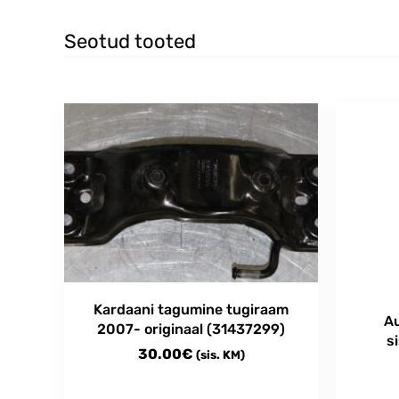
multiple
13.00€
variants.
Seotud tooted
The
options
may
be
chosen
on
the
product
page
Kardaani tagumine tugiraam
Au
2007- originaal (31437299)
s
30.00
€
(sis. KM)