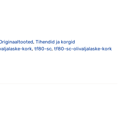
Originaaltooted
,
Tihendid ja korgid
valjalaske-kork
,
tf80-sc
,
tf80-sc-olivaljalaske-kork