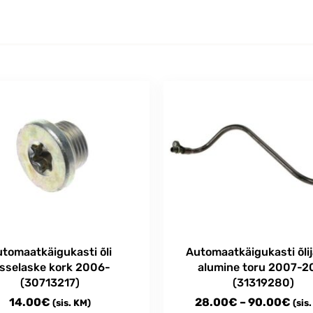
tomaatkäigukasti õli
Automaatkäigukasti õlij
isselaske kork 2006-
alumine toru 2007-2
(30713217)
(31319280)
Pri
14.00
€
28.00
€
–
90.00
€
(sis. KM)
(sis