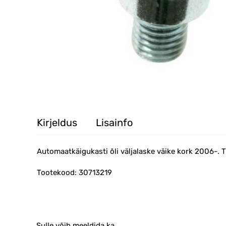
Kirjeldus
Lisainfo
Automaatkäigukasti õli väljalaske väike kork 2006-. 
Tootekood: 30713219
Sulle võib meeldida ka…