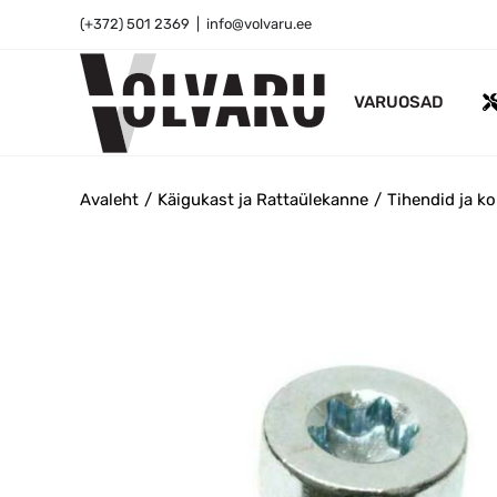
Skip
(+372) 501 2369
|
info@volvaru.ee
to
content
VARUOSAD
Avaleht
Käigukast ja Rattaülekanne
Tihendid ja ko