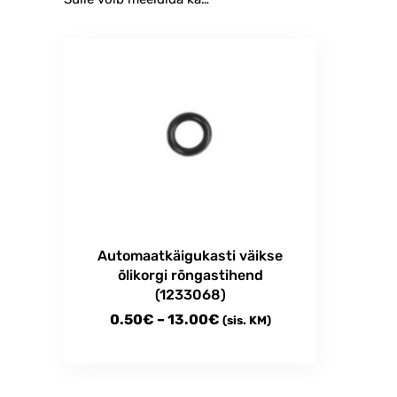
Automaatkäigukasti väikse
õlikorgi rõngastihend
(1233068)
Price
0.50
€
–
13.00
€
(sis. KM)
range:
This
0.50€
product
through
has