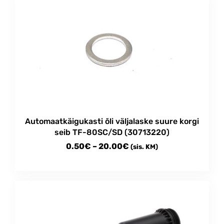
Automaatkäigukasti õli väljalaske suure korgi
seib TF-80SC/SD (30713220)
Price
0.50
€
–
20.00
€
(sis. KM)
range:
This
0.50€
product
through
has
multiple
20.00€
variants.
The