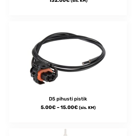
132.00
€
(sis. KM)
D5 pihusti pistik
Price
5.00
€
–
15.00
€
(sis. KM)
range:
This
5.00€
product
through
has