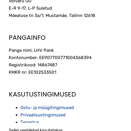
Volvaru OÜ
E-R 9-17, L-P Suletud
Mäealuse tn 3a/1, Mustamäe, Tallinn
12618
PANGAINFO
Panga nimi: LHV Pank
Kontonumber: EE907700771004368394
Registrikood: 14867487
KMKR nr: EE102533501
KASUTUSTINGIMUSED
Ostu- ja müügitingimused
Privaatsustingimused
Tagastus
Sellel veebilehel kasutatakse