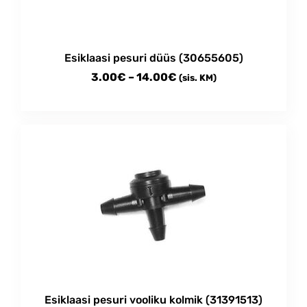
Esiklaasi pesuri düüs (30655605)
Price
3.00
€
–
14.00
€
(sis. KM)
range:
This
3.00€
product
through
has
multiple
14.00€
variants.
The
options
may
be
chosen
on
the
product
Esiklaasi pesuri vooliku kolmik (31391513)
page