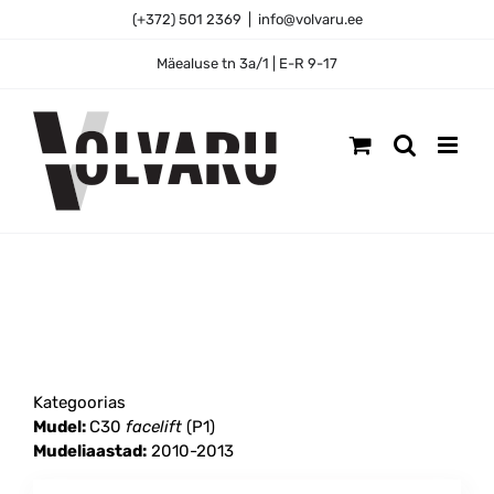
Skip
(+372) 501 2369
|
info@volvaru.ee
to
content
Mäealuse tn 3a/1 | E-R 9-17
Kategoorias
Mudel:
C30
facelift
(P1)
Mudeliaastad:
2010-2013