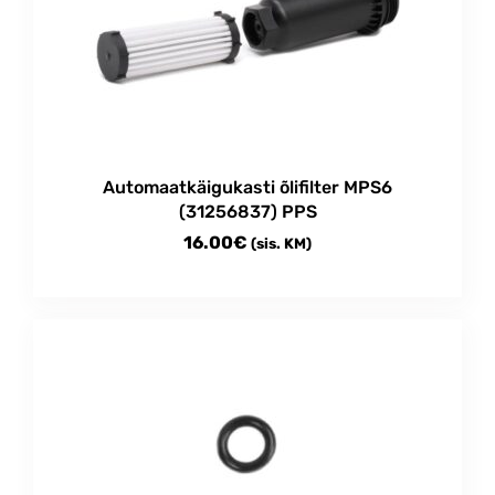
options
may
be
chosen
on
the
product
Automaatkäigukasti õlifilter MPS6
page
(31256837) PPS
16.00
€
(sis. KM)