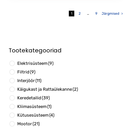
1
2
…
9
Järgmised
Tootekategooriad
Elektrisüsteem
(9)
Filtrid
(9)
Interjöör
(11)
Käigukast ja Rattaülekanne
(2)
Keredetailid
(39)
Kliimasüsteem
(1)
Kütusesüsteem
(4)
Mootor
(21)