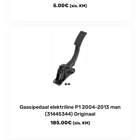
5.00
€
(sis. KM)
This
product
has
multiple
variants.
The
options
may
be
chosen
on
the
product
Gaasipedaal elektriline P1 2004-2013 man
page
(31445344) Originaal
185.00
€
(sis. KM)