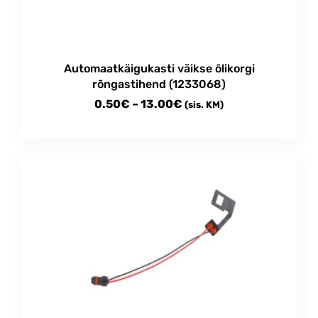
Automaatkäigukasti väikse õlikorgi
rõngastihend (1233068)
Price
0.50
€
–
13.00
€
(sis. KM)
range:
This
0.50€
product
through
has
multiple
13.00€
variants.
The
options
may
be
chosen
on
the