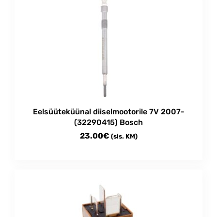
multiple
15.00€
variants.
The
options
may
be
chosen
on
the
product
Eelsüüteküünal diiselmootorile 7V 2007-
page
(32290415) Bosch
23.00
€
(sis. KM)