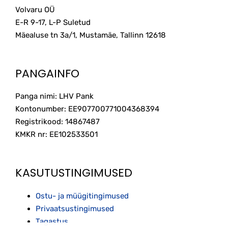
Volvaru OÜ
E-R 9-17, L-P Suletud
Mäealuse tn 3a/1, Mustamäe, Tallinn
12618
PANGAINFO
Panga nimi: LHV Pank
Kontonumber: EE907700771004368394
Registrikood: 14867487
KMKR nr: EE102533501
KASUTUSTINGIMUSED
Ostu- ja müügitingimused
Privaatsustingimused
Tagastus