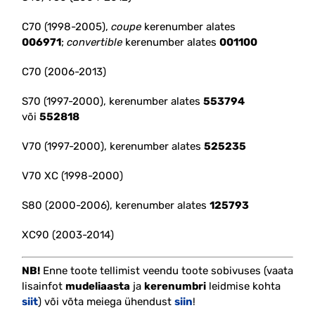
C70 (1998-2005),
coupe
kerenumber alates
006971
;
convertible
kerenumber alates
001100
C70 (2006-2013)
S70 (1997-2000), kerenumber alates
553794
või
552818
V70 (1997-2000), kerenumber alates
525235
V70 XC (1998-2000)
S80 (2000-2006), kerenumber alates
125793
XC90 (2003-2014)
NB!
Enne toote tellimist veendu toote sobivuses (vaata
lisainfot
mudeliaasta
ja
kerenumbri
leidmise kohta
siit
) või võta meiega ühendust
siin
!