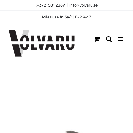
Skip
(+372) 501 2369
|
info@volvaru.ee
to
content
Mäealuse tn 3a/1 | E-R 9-17