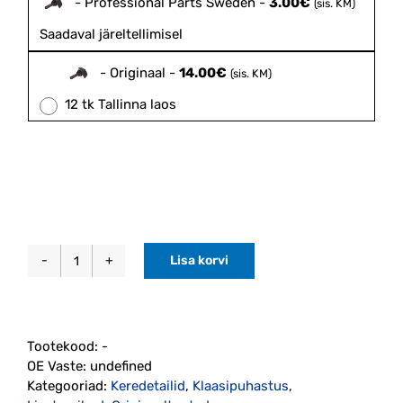
-
Professional Parts Sweden
-
3.00
€
(sis. KM)
Saadaval järeltellimisel
-
Originaal
-
14.00
€
(sis. KM)
12 tk Tallinna laos
Lisa korvi
Esiklaasi
pesuri
düüs
(30655605)
Tootekood:
-
kogus
OE Vaste:
undefined
Kategooriad:
Keredetailid
,
Klaasipuhastus
,