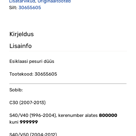
Lisatarvikud
,
Originaaltooted
Silt:
30655605
Kirjeldus
Lisainfo
Esiklaasi pesuri düüs
Tootekood: 30655605
Sobib:
C30 (2007-2013)
S40/V40 (1996-2004), kerenumber alates
800000
kuni
999999
S40/V50 (2004-2012)