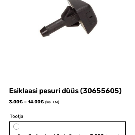
Esiklaasi pesuri düüs (30655605)
Price
3.00
€
–
14.00
€
(sis. KM)
range:
3.00€
Tootja

through
14.00€