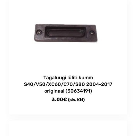
Tagaluugi lüliti kumm
S40/V50/XC60/C70/S80 2004-2017
originaal (30634191)
3.00
€
(sis. KM)