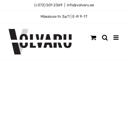
Skip
(+372) 501 2369
|
info@volvaru.ee
to
content
Mäealuse tn 3a/1 | E-R 9-17