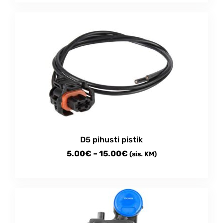
D5 pihusti pistik
Price
5.00
€
–
15.00
€
(sis. KM)
range:
This
5.00€
product
through
has
multiple
15.00€
variants.