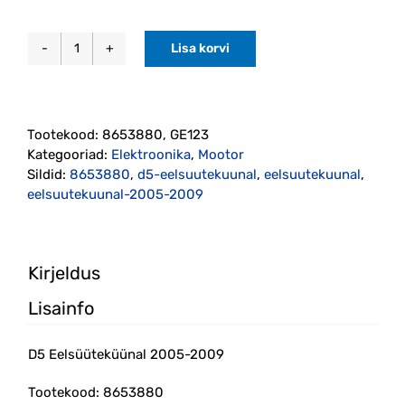
Lisa korvi
D5
Eelsüüteküünal
2005-
2009,
Tootekood:
8653880, GE123
4,4V
Kategooriad:
Elektroonika
,
Mootor
kogus
Sildid:
8653880
,
d5-eelsuutekuunal
,
eelsuutekuunal
,
eelsuutekuunal-2005-2009
Kirjeldus
Lisainfo
D5 Eelsüüteküünal 2005-2009
Tootekood: 8653880