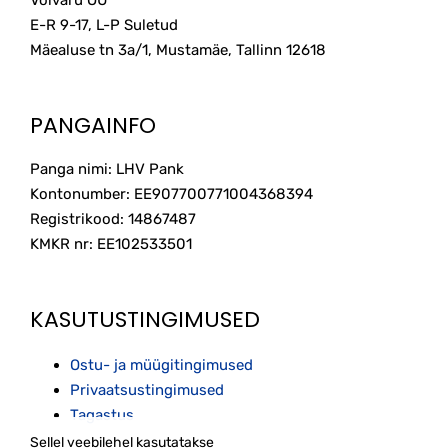
E-R 9-17, L-P Suletud
Mäealuse tn 3a/1, Mustamäe, Tallinn
12618
PANGAINFO
Panga nimi: LHV Pank
Kontonumber: EE907700771004368394
Registrikood: 14867487
KMKR nr: EE102533501
KASUTUSTINGIMUSED
Ostu- ja müügitingimused
Privaatsustingimused
Tagastus
Sellel veebilehel kasutatakse