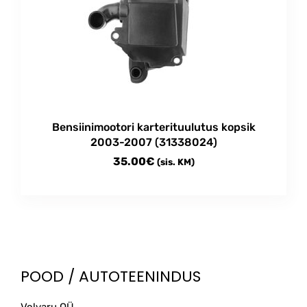
The
options
may
be
chosen
on
the
product
Bensiinimootori karterituulutus kopsik
page
2003-2007 (31338024)
35.00
€
(sis. KM)
POOD / AUTOTEENINDUS
Volvaru OÜ