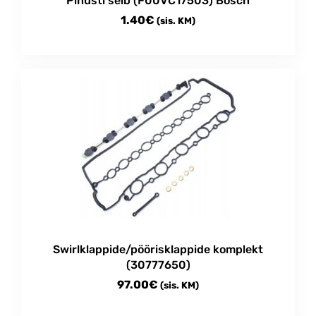
Pihusti seib (F00VC17503) Bosch
1.40
€
(sis. KM)
Swirlklappide/pöörisklappide komplekt
(30777650)
97.00
€
(sis. KM)