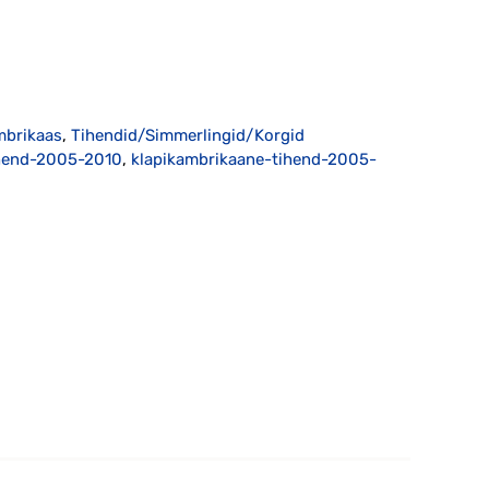
mbrikaas
,
Tihendid/Simmerlingid/Korgid
ihend-2005-2010
,
klapikambrikaane-tihend-2005-