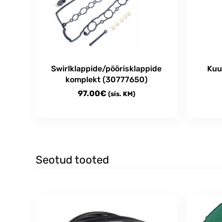
Swirlklappide/pöörisklappide
Kuu
komplekt (30777650)
97.00
€
(sis. KM)
Seotud tooted