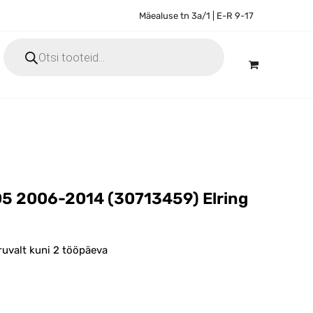
Mäealuse tn 3a/1 | E-R 9-17
Products
search
D5 2006-2014 (30713459) Elring
ruvalt kuni 2 tööpäeva