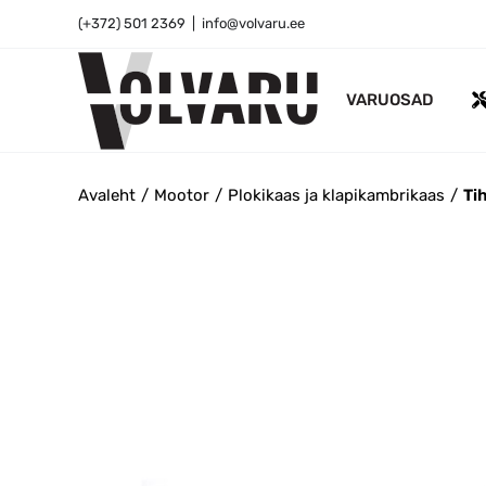
Skip
(+372) 501 2369
|
info@volvaru.ee
to
content
VARUOSAD
Avaleht
Mootor
Plokikaas ja klapikambrikaas
Ti