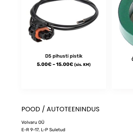
D5 pihusti pistik
Price
5.00
€
–
15.00
€
(sis. KM)
range:
5.00€
This
through
product
15.00€
has
multiple
POOD / AUTOTEENINDUS
variants.
The
Volvaru OÜ
options
E-R 9-17, L-P Suletud
may