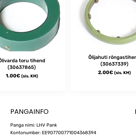
Õlijahuti rõngastihe
Õlivarda toru tihend
(30637339)
(30637865)
2.00
€
(sis. KM)
1.00
€
(sis. KM)
PANGAINFO
Panga nimi: LHV Pank
Kontonumber: EE907700771004368394