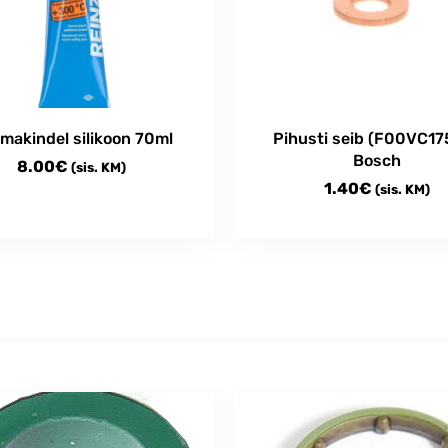
makindel silikoon 70ml
Pihusti seib (F00VC17
Bosch
8.00
€
(sis. KM)
1.40
€
(sis. KM)