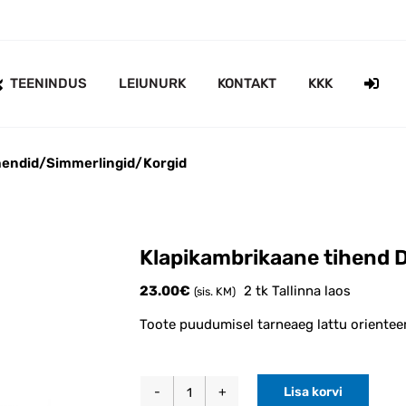
TEENINDUS
LEIUNURK
KONTAKT
KKK
hendid/Simmerlingid/Korgid
Klapikambrikaane tihend 
23.00
€
2 tk Tallinna laos
(sis. KM)
Toote puudumisel tarneaeg lattu orientee
Lisa korvi
Klapikambrikaane