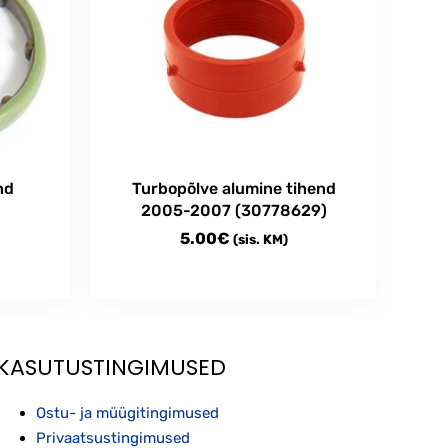
nd
Turbopõlve alumine tihend
2005-2007 (30778629)
5.00
€
(sis. KM)
KASUTUSTINGIMUSED
Ostu- ja müügitingimused
Privaatsustingimused