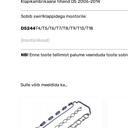
Klapikambrikaane tihend D5 2006-2014
Sobib
swirl
klappidega mootorile:
D5244
T4/T5/T6/T7/T8/T9/T13/T18
(mootorikood)
NB!
Enne toote tellimist palume veenduda toote sobi
Sulle võib meeldida ka…