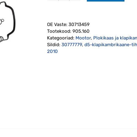
tihend
D5
2006-
OE Vaste:
30713459
2014
Tootekood:
905.160
(30713459)
Kategooriad:
Mootor
,
Plokikaas ja klapika
Elring
Sildid:
30777779
,
d5-klapikambrikaane-t
kogus
2010