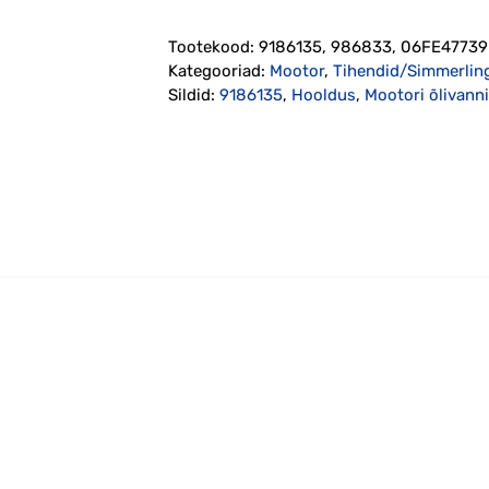
kork
seibiga
Tootekood:
9186135, 986833, 06FE47739
(9186135,
Kategooriad:
Mootor
,
Tihendid/Simmerlin
986833)
Sildid:
9186135
,
Hooldus
,
Mootori õlivanni
kogus