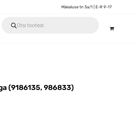
Mäealuse tn 3a/1 | E-R 9-17
Products
search
biga (9186135, 986833)