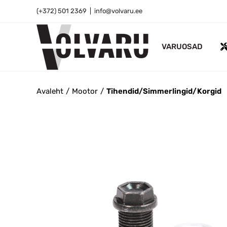
Skip
(+372) 501 2369
|
info@volvaru.ee
to
content
VARUOSAD
Avaleht
Mootor
Tihendid/Simmerlingid/Korgid