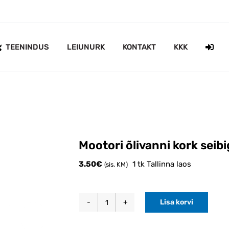
TEENINDUS
LEIUNURK
KONTAKT
KKK
Mootori õlivanni kork sei
3.50
€
1 tk Tallinna laos
(sis. KM)
Lisa korvi
Mootori
õlivanni