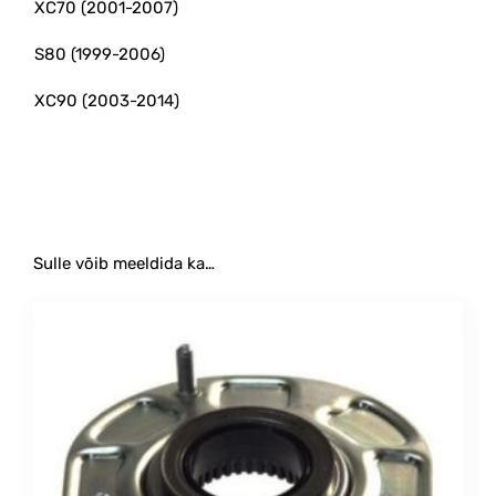
XC70 (2001-2007)
S80 (1999-2006)
XC90 (2003-2014)
#ülemine #esi #eesmine #amortisaatori
Sulle võib meeldida ka…