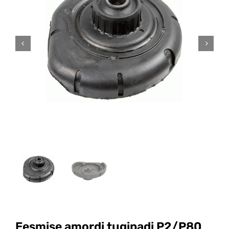
Eesmise amordi tugipadi P2/P80