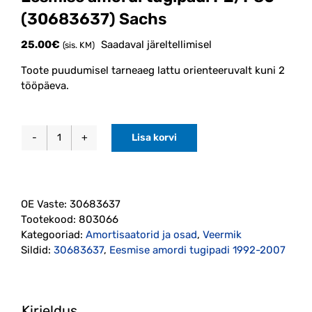
(30683637) Sachs
25.00
€
Saadaval järeltellimisel
(sis. KM)
Toote puudumisel tarneaeg lattu orienteeruvalt kuni 2
tööpäeva.
Lisa korvi
Eesmise
amordi
tugipadi
P2/P80
OE Vaste:
30683637
(30683637)
Tootekood:
803066
Sachs
Kategooriad:
Amortisaatorid ja osad
,
Veermik
kogus
Sildid:
30683637
,
Eesmise amordi tugipadi 1992-2007
Kirjeldus