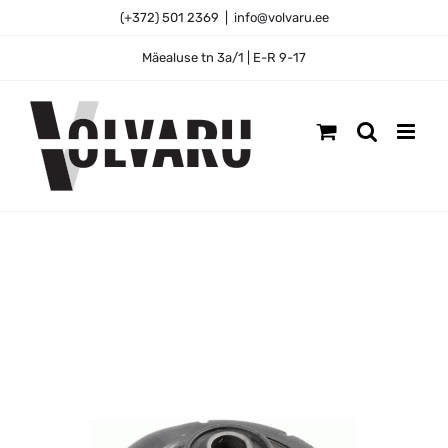
Skip
(+372) 501 2369
|
info@volvaru.ee
to
content
Mäealuse tn 3a/1 | E-R 9-17