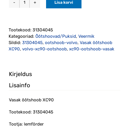
Lisa korvi
Vasak
õõtshoob
XC90
(31304045)
Tootekood:
31304045
kogus
Kategooriad:
Õõtshoovad/Puksid
,
Veermik
Sildid:
31304045
,
ootshoob-volvo
,
Vasak õõtshoob
XC90
,
volvo-xc90-ootshoob
,
xc90-ootshoob-vasak
Kirjeldus
Lisainfo
Vasak õõtshoob XC90
Tootekood: 31304045
Tootja: lemförder