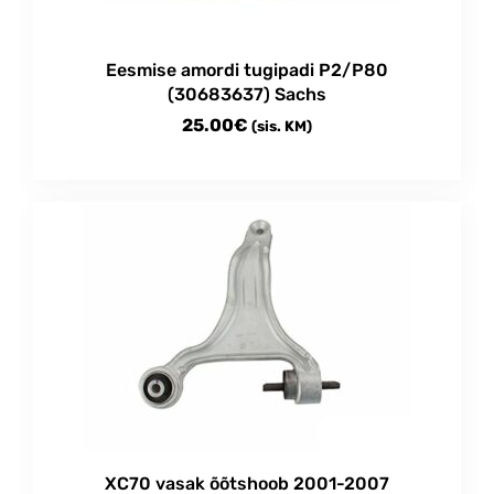
Eesmise amordi tugipadi P2/P80
(30683637) Sachs
25.00
€
(sis. KM)
XC70 vasak õõtshoob 2001-2007