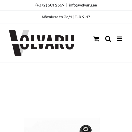
Skip
(+372) 501 2369
|
info@volvaru.ee
to
content
Mäealuse tn 3a/1 | E-R 9-17