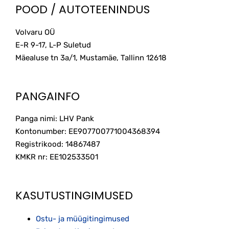
POOD / AUTOTEENINDUS
Volvaru OÜ
E-R 9-17, L-P Suletud
Mäealuse tn 3a/1, Mustamäe, Tallinn
12618
PANGAINFO
Panga nimi: LHV Pank
Kontonumber: EE907700771004368394
Registrikood: 14867487
KMKR nr: EE102533501
KASUTUSTINGIMUSED
Ostu- ja müügitingimused