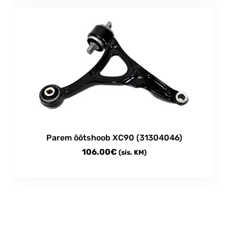
Parem õõtshoob XC90 (31304046)
106.00
€
(sis. KM)