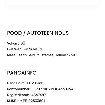
This
12.50€
product
through
has
multiple
38.00€
variants.
The
POOD / AUTOTEENINDUS
options
may
Volvaru OÜ
be
E-R 9-17, L-P Suletud
chosen
on
Mäealuse tn 3a/1, Mustamäe, Tallinn
12618
the
product
page
PANGAINFO
Panga nimi: LHV Pank
Kontonumber: EE907700771004368394
Registrikood: 14867487
KMKR nr: EE102533501