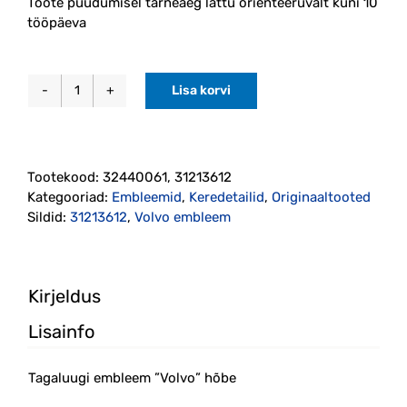
Toote puudumisel tarneaeg lattu orienteeruvalt kuni 10
tööpäeva
Lisa korvi
Tagaluugi
embleem
''Volvo''
hõbe
Tootekood:
32440061, 31213612
originaal
Kategooriad:
Embleemid
,
Keredetailid
,
Originaaltooted
(32440061)
Sildid:
31213612
,
Volvo embleem
kogus
Kirjeldus
Lisainfo
Tagaluugi embleem ”Volvo” hõbe