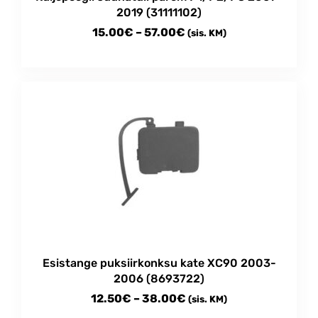
2019 (31111102)
Price
15.00
€
–
57.00
€
(sis. KM)
range:
This
15.00€
product
through
has
multiple
57.00€
variants.
The
options
may
be
chosen
on
the
product
Esistange puksiirkonksu kate XC90 2003-
page
2006 (8693722)
Price
12.50
€
–
38.00
€
(sis. KM)
range: