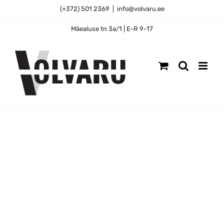
Skip
(+372) 501 2369
|
info@volvaru.ee
to
content
Mäealuse tn 3a/1 | E-R 9-17