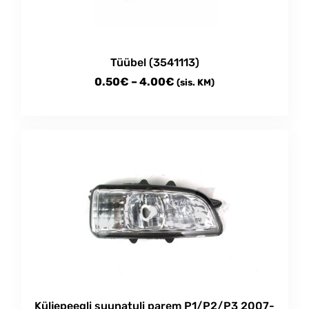
Tüübel (3541113)
Price
0.50
€
–
4.00
€
(sis. KM)
range:
This
0.50€
product
through
has
multiple
4.00€
variants.
The
options
may
be
chosen
on
the
product
Küljepeegli suunatuli parem P1/P2/P3 2007-
page