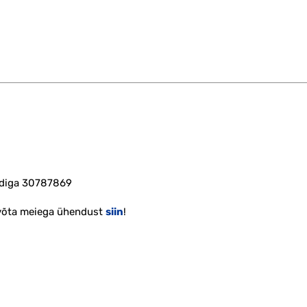
oodiga 30787869
 võta meiega ühendust
siin
!