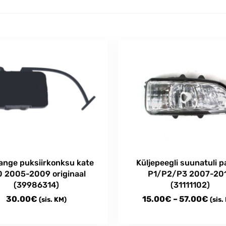
ange puksiirkonksu kate
Küljepeegli suunatuli 
 2005-2009 originaal
P1/P2/P3 2007-20
(39986314)
(31111102)
Pric
30.00
€
15.00
€
–
57.00
€
(sis. KM)
(sis.
rang
This
15.