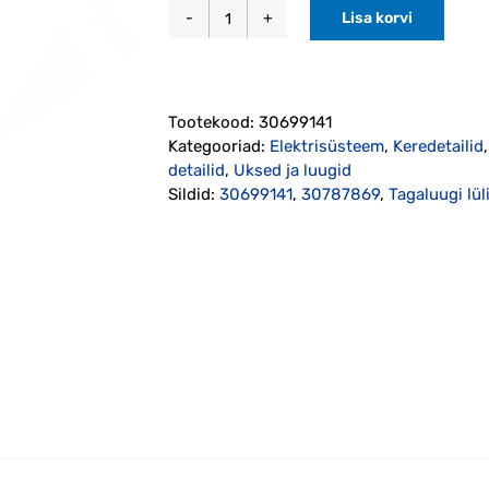
Lisa korvi
Tagaluugi
lülitipaneel
S40/V50/C70
2004-
Tootekood:
30699141
2007
Kategooriad:
Elektrisüsteem
,
Keredetailid
originaal
detailid
,
Uksed ja luugid
(30699141)
Sildid:
30699141
,
30787869
,
Tagaluugi lü
kogus