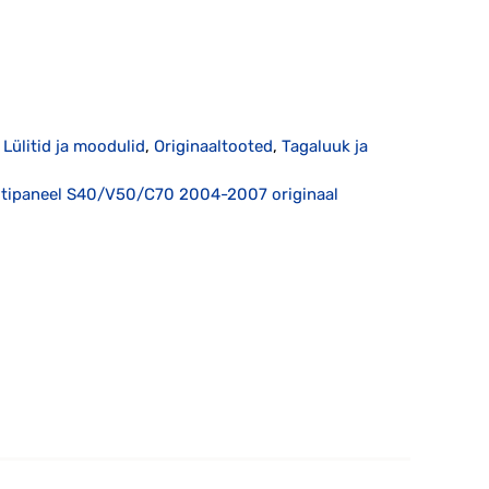
,
Lülitid ja moodulid
,
Originaaltooted
,
Tagaluuk ja
litipaneel S40/V50/C70 2004-2007 originaal