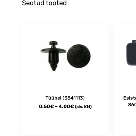
Seotud tooted
Tüübel (3541113)
Esist
S60
Price
0.50
€
–
4.00
€
(sis. KM)
range:
0.50€
through
This