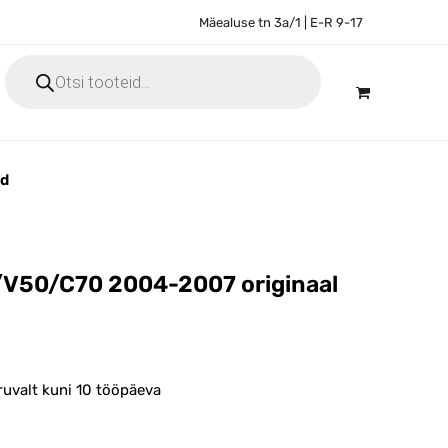
Mäealuse tn 3a/1 | E-R 9-17
Products
search
ed
0/V50/C70 2004-2007 originaal
ruvalt kuni 10 tööpäeva