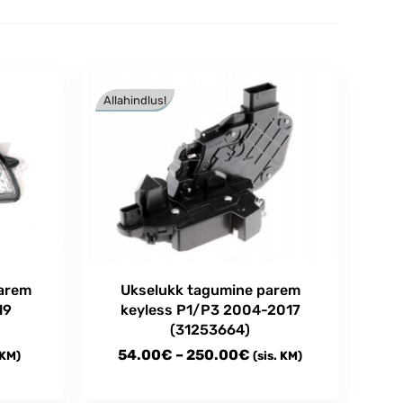
Allahindlus!
parem
Ukselukk tagumine parem
19
keyless P1/P3 2004-2017
(31253664)
e
Price
54.00
€
–
250.00
€
 KM)
(sis. KM)
e:
range:
This
00€
54.00€