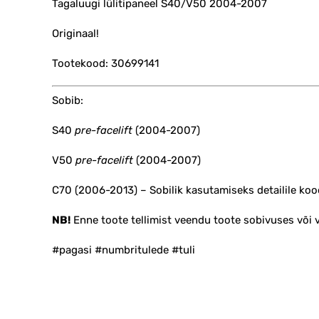
Tagaluugi lülitipaneel S40/V50 2004-2007
Originaal!
Tootekood: 30699141
Sobib:
S40
pre-facelift
(2004-2007)
V50
pre-facelift
(2004-2007)
C70 (2006-2013) – Sobilik kasutamiseks detailile k
NB!
Enne toote tellimist veendu toote sobivuses või
#pagasi #numbritulede #tuli