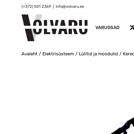
Skip
(+372) 501 2369
|
info@volvaru.ee
to
content
VARUOSAD
Avaleht
Elektrisüsteem
Lülitid ja moodulid
Kered