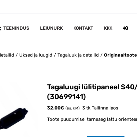
TEENINDUS
LEIUNURK
KONTAKT
KKK
etailid
Uksed ja luugid
Tagaluuk ja detailid
Originaaltoot
Tagaluugi lülitipaneel S4
(30699141)
32.00
€
3 tk Tallinna laos
(sis. KM)
Toote puudumisel tarneaeg lattu orientee