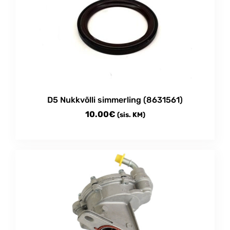
D5 Nukkvõlli simmerling (8631561)
10.00
€
(sis. KM)