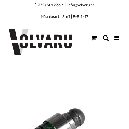
Skip
(+372) 501 2369
|
info@volvaru.ee
to
content
Mäealuse tn 3a/1 | E-R 9-17