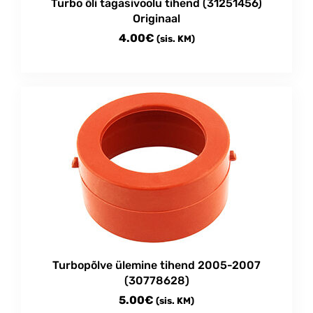
Turbo õli tagasivoolu tihend (31251456)
Originaal
4.00
€
(sis. KM)
Turbopõlve ülemine tihend 2005-2007
(30778628)
5.00
€
(sis. KM)