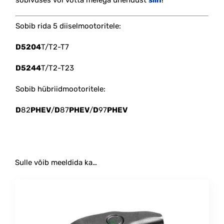
sobivuses või võtta meiega ühendust
siin
!
Sobib rida 5 diiselmootoritele:
D5204
T/T2-T7
D5244
T/T2-T23
Sobib hübriidmootoritele:
D
82
PHEV
/
D
87
PHEV
/
D
97
PHEV
Sulle võib meeldida ka…