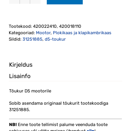
Tõukur
D5
mootorile
(420022410)
Tootekood:
420022410, 420018110
INA
Kategooriad:
Mootor
,
Plokikaas ja klapikambrikaas
kogus
Sildid:
31251885
,
d5-toukur
Kirjeldus
Lisainfo
Tõukur D5 mootorile
Sobib asendama originaal tõukurit tootekoodiga
31251885.
NB!
Enne toote tellimist palume veenduda toote