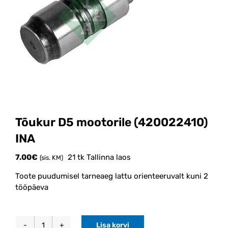
Tõukur D5 mootorile (420022410)
INA
7.00
€
21 tk Tallinna laos
(sis. KM)
Toote puudumisel tarneaeg lattu orienteeruvalt kuni 2
tööpäeva
Lisa korvi