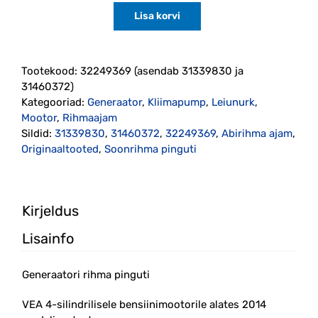
oli:
is:
Lisa korvi
140.00€.
126.00€.
Generaatori
rihma
pinguti
VEA
Tootekood:
32249369 (asendab 31339830 ja
bens
31460372)
2014-
Kategooriad:
Generaator
,
Kliimapump
,
Leiunurk
,
(32249369)
Mootor
,
Rihmaajam
Originaal
Sildid:
31339830
,
31460372
,
32249369
,
Abirihma ajam
,
kogus
Originaaltooted
,
Soonrihma pinguti
Kirjeldus
Lisainfo
Generaatori rihma pinguti
VEA 4-silindrilisele bensiinimootorile alates 2014