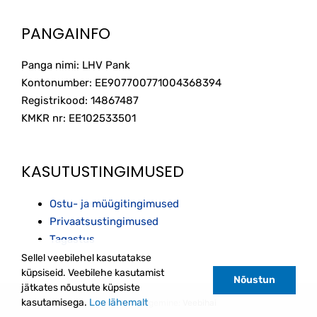
PANGAINFO
Panga nimi: LHV Pank
Kontonumber: EE907700771004368394
Registrikood: 14867487
KMKR nr: EE102533501
KASUTUSTINGIMUSED
Ostu- ja müügitingimused
Privaatsustingimused
Tagastus
Sellel veebilehel kasutatakse
küpsiseid. Veebilehe kasutamist
Nõustun
jätkates nõustute küpsiste
kasutamisega.
Loe lähemalt
Kodulehe tegemine:
Veebihai