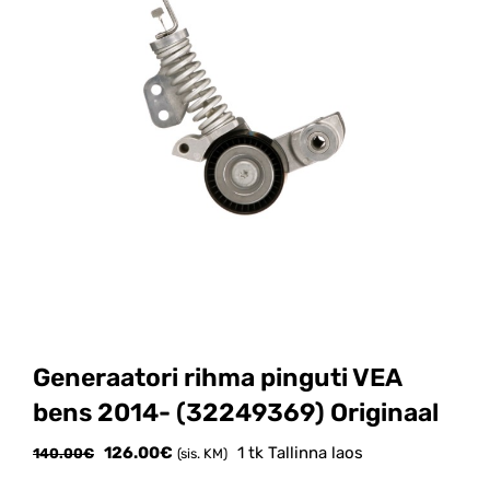
Generaatori rihma pinguti VEA
bens 2014- (32249369) Originaal
Algne
Current
126.00
€
1 tk Tallinna laos
140.00
€
(sis. KM)
hind
price