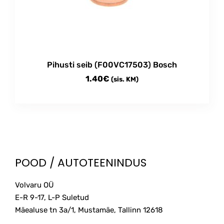
Pihusti seib (F00VC17503) Bosch
1.40
€
(sis. KM)
POOD / AUTOTEENINDUS
Volvaru OÜ
E-R 9-17, L-P Suletud
Mäealuse tn 3a/1, Mustamäe, Tallinn
12618