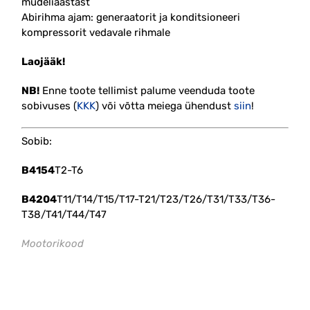
mudeliaastast
Abirihma ajam: generaatorit ja konditsioneeri
kompressorit vedavale rihmale
Laojääk!
NB!
Enne toote tellimist palume veenduda toote
sobivuses (
KKK
) või võtta meiega ühendust
siin
!
Sobib:
B4154
T2-T6
B4204
T11/T14/T15/T17-T21/T23/T26/T31/T33/T36-
T38/T41/T44/T47
Mootorikood
#
31316097 #31339830 #31430187
#31460372 #soonrihma #pingutus