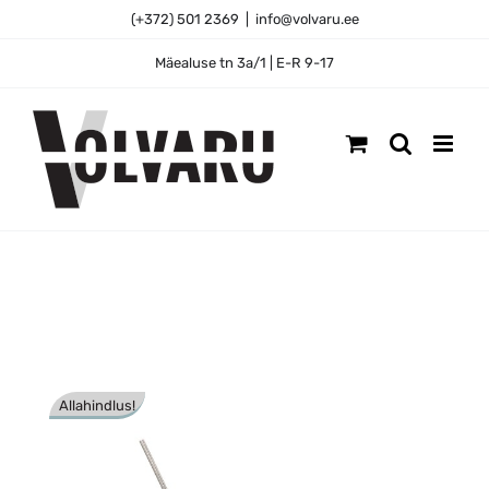
Skip
(+372) 501 2369
|
info@volvaru.ee
to
content
Mäealuse tn 3a/1 | E-R 9-17
Allahindlus!