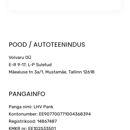
range:
This
6.00€
product
through
has
multiple
8.00€
variants.
The
POOD / AUTOTEENINDUS
options
may
Volvaru OÜ
be
E-R 9-17, L-P Suletud
chosen
on
Mäealuse tn 3a/1, Mustamäe, Tallinn
12618
the
product
page
PANGAINFO
Panga nimi: LHV Pank
Kontonumber: EE907700771004368394
Registrikood: 14867487
KMKR nr: EE102533501