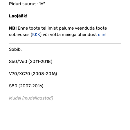
Piduri suurus: 16″
Laojääk!
NB!
Enne toote tellimist palume veenduda toote
sobivuses (
KKK
) või võtta meiega ühendust
siin
!
Sobib:
S60/V60 (2011-2018)
V70/XC70 (2008-2016)
S80 (2007-2016)
Mudel (mudeliaastad)
#32373185 #30736319
#30793107 #30793941 #pidur #klots #ees #komplekt
#tolli