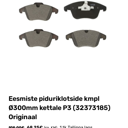
Eesmiste piduriklotside kmpl
Ø300mm kettale P3 (32373185)
Originaal
Algne
Current
68.25
€
1 tk Tallinna laos
105.00
€
(sis. KM)