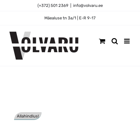
Skip
(+372) 501 2369
|
info@volvaru.ee
to
content
Mäealuse tn 3a/1 | E-R 9-17
Allahindlus!