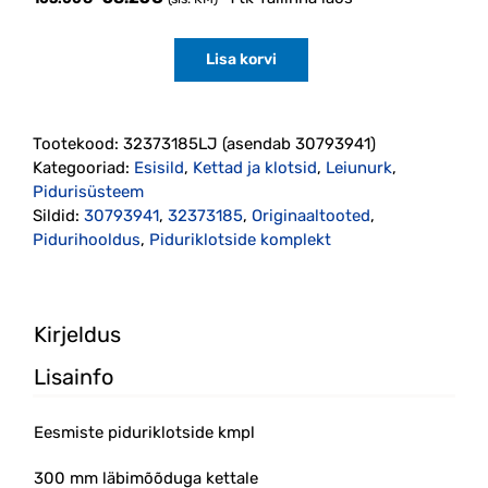
hind
price
oli:
is:
Lisa korvi
105.00€.
68.25€.
Eesmiste
piduriklotside
kmpl
Ø300mm
Tootekood:
32373185LJ (asendab 30793941)
kettale
Kategooriad:
Esisild
,
Kettad ja klotsid
,
Leiunurk
,
P3
Pidurisüsteem
(32373185)
Sildid:
30793941
,
32373185
,
Originaaltooted
,
Originaal
Pidurihooldus
,
Piduriklotside komplekt
kogus
Kirjeldus
Lisainfo
Eesmiste piduriklotside kmpl
300 mm läbimõõduga kettale