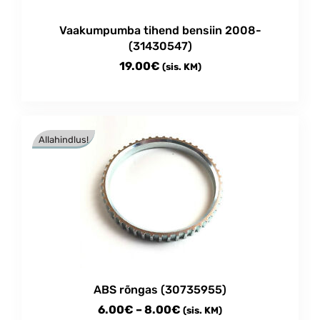
Vaakumpumba tihend bensiin 2008-
(31430547)
19.00
€
(sis. KM)
Allahindlus!
ABS rõngas (30735955)
Price
6.00
€
–
8.00
€
(sis. KM)