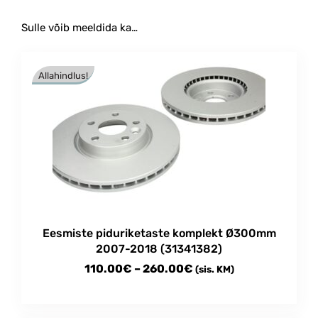
Sulle võib meeldida ka…
Allahindlus!
Eesmiste piduriketaste komplekt Ø300mm
2007-2018 (31341382)
Price
110.00
€
–
260.00
€
(sis. KM)
range:
This
110.00€
product