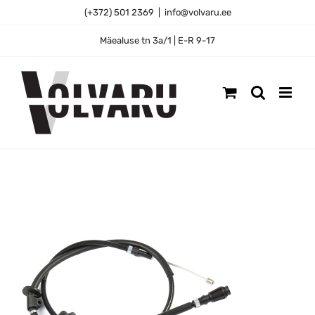
Skip
(+372) 501 2369
|
info@volvaru.ee
to
content
Mäealuse tn 3a/1 | E-R 9-17