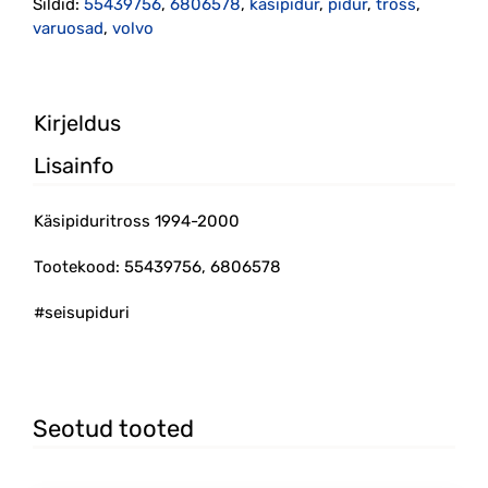
Sildid:
55439756
,
6806578
,
kasipidur
,
pidur
,
tross
,
varuosad
,
volvo
Kirjeldus
Lisainfo
Käsipiduritross 1994-2000
Tootekood: 55439756, 6806578
#seisupiduri
Seotud tooted