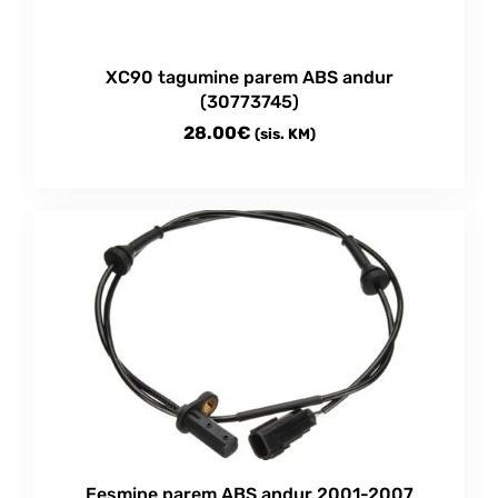
XC90 tagumine parem ABS andur
(30773745)
28.00
€
(sis. KM)
Eesmine parem ABS andur 2001-2007