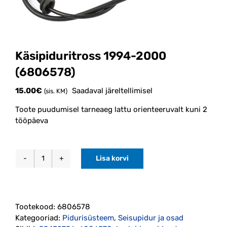
Käsipiduritross 1994-2000
(6806578)
15.00
€
Saadaval järeltellimisel
(sis. KM)
Toote puudumisel tarneaeg lattu orienteeruvalt kuni 2
tööpäeva
Lisa korvi
Käsipiduritross
1994-
2000
(6806578)
Tootekood:
6806578
kogus
Kategooriad:
Pidurisüsteem
,
Seisupidur ja osad