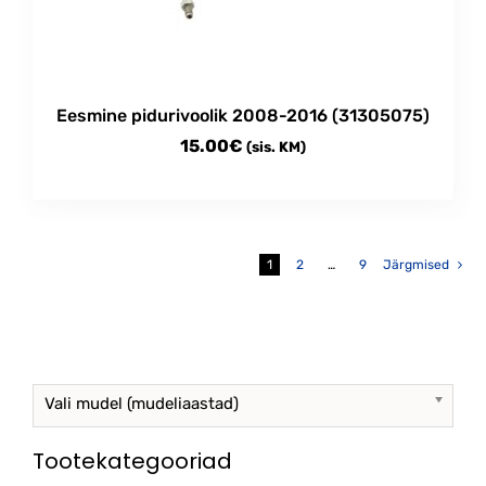
Eesmine pidurivoolik 2008-2016 (31305075)
15.00
€
(sis. KM)
1
2
…
9
Järgmised
Vali mudel (mudeliaastad)
Tootekategooriad