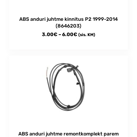
ABS anduri juhtme kinnitus P2 1999-2014
(8646203)
Price
3.00
€
–
6.00
€
(sis. KM)
range:
This
3.00€
product
through
has
multiple
6.00€
variants.
The
options
may
be
chosen
on
the
product
ABS anduri juhtme remontkomplekt parem
page