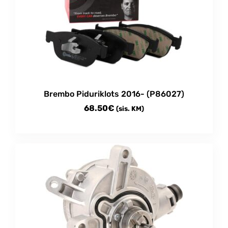
The
options
may
be
chosen
on
the
product
Brembo Piduriklots 2016- (P86027)
page
68.50
€
(sis. KM)