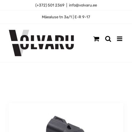
Skip
(+372) 501 2369
|
info@volvaru.ee
to
content
Mäealuse tn 3a/1 | E-R 9-17