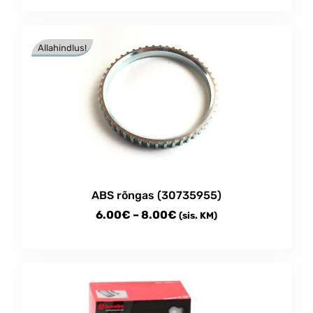
Allahindlus!
ABS rõngas (30735955)
Price
6.00
€
–
8.00
€
(sis. KM)
range:
This
6.00€
product
through
has
multiple
8.00€
variants.