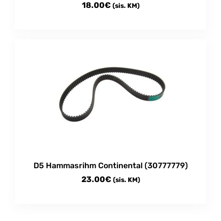
18.00
€
(sis. KM)
D5 Hammasrihm Continental (30777779)
23.00
€
(sis. KM)