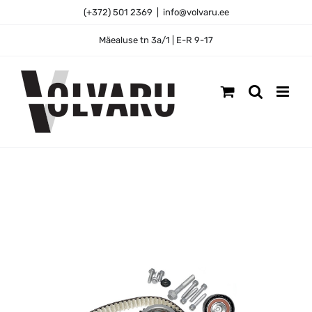
Skip
(+372) 501 2369
|
info@volvaru.ee
to
content
Mäealuse tn 3a/1 | E-R 9-17