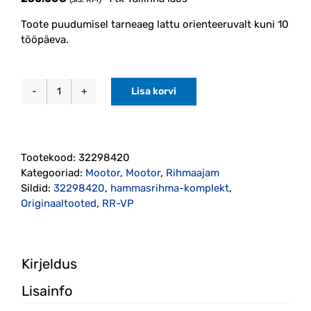
Toote puudumisel tarneaeg lattu orienteeruvalt kuni 10
tööpäeva.
Lisa korvi
Hammasrihma
komplekt
VEA
diiselmootorile
Tootekood:
32298420
2014-
Kategooriad:
Mootor
,
Mootor
,
Rihmaajam
2021
Sildid:
32298420
,
hammasrihma-komplekt
,
(32298420)
Originaaltooted
,
RR-VP
Originaal
kogus
Kirjeldus
Lisainfo