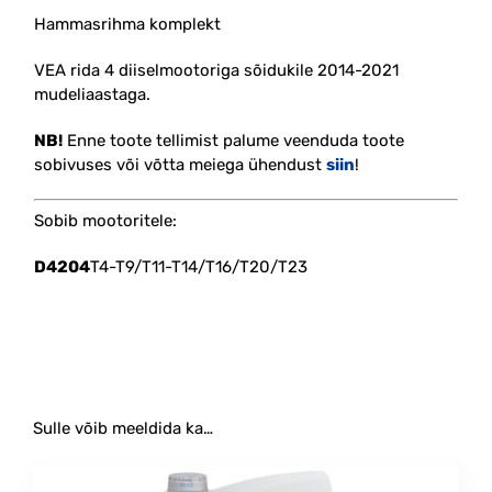
Hammasrihma komplekt
VEA rida 4 diiselmootoriga sõidukile 2014-2021
mudeliaastaga.
NB!
Enne toote tellimist palume veenduda toote
sobivuses või võtta meiega ühendust
siin
!
Sobib mootoritele:
D4204
T4-T9/T11-T14/T16/T20/T23
#ajastus #rihmaajam
Sulle võib meeldida ka…