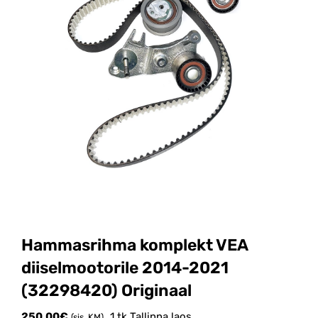
Hammasrihma komplekt VEA
diiselmootorile 2014-2021
(32298420) Originaal
250.00
€
1 tk Tallinna laos
(sis. KM)