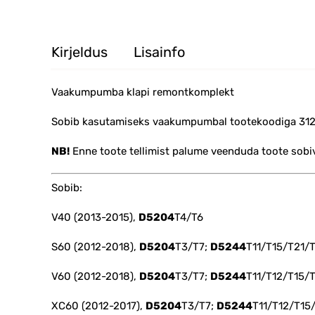
Kirjeldus
Lisainfo
Vaakumpumba klapi remontkomplekt
Sobib kasutamiseks vaakumpumbal tootekoodiga 312
NB!
Enne toote tellimist palume veenduda toote sob
Sobib:
V40 (2013-2015),
D5204
T4/T6
S60 (2012-2018),
D5204
T3/T7;
D5244
T11/T15/T21/
V60 (2012-2018),
D5204
T3/T7;
D5244
T11/T12/T15/
XC60 (2012-2017),
D5204
T3/T7;
D5244
T11/T12/T15