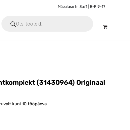
Mäealuse tn 3a/1 | E-R 9-17
Products
search
tkomplekt (31430964) Originaal
ruvalt kuni 10 tööpäeva.