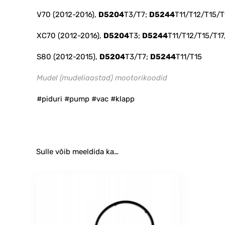
V70 (2012-2016),
D5204
T3/T7;
D5244
T11/T12/T15/T
XC70 (2012-2016),
D5204
T3;
D5244
T11/T12/T15/T1
S80 (2012-2015),
D5204
T3/T7;
D5244
T11/T15
Mudel (mudeliaastad) mootorikoodid
#piduri #pump #vac #klapp
Sulle võib meeldida ka…