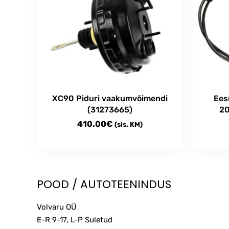
XC90 Piduri vaakumvõimendi
Ees
(31273665)
20
410.00
€
(sis. KM)
POOD / AUTOTEENINDUS
Volvaru OÜ
E-R 9-17, L-P Suletud