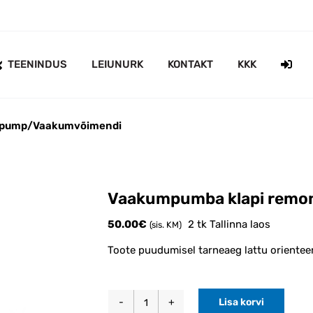
TEENINDUS
LEIUNURK
KONTAKT
KKK
pump/Vaakumvõimendi
Vaakumpumba klapi remon
50.00
€
2 tk Tallinna laos
(sis. KM)
Toote puudumisel tarneaeg lattu orientee
Lisa korvi
Vaakumpumba