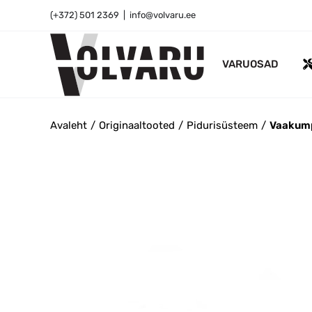
Skip
(+372) 501 2369
|
info@volvaru.ee
to
content
VARUOSAD
Avaleht
Originaaltooted
Pidurisüsteem
Vaakum