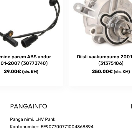
mine parem ABS andur
Diisli vaakumpump 200
01-2007 (30773740)
(31375106)
29.00
€
250.00
€
(sis. KM)
(sis. KM)
PANGAINFO
Panga nimi: LHV Pank
Kontonumber: EE907700771004368394