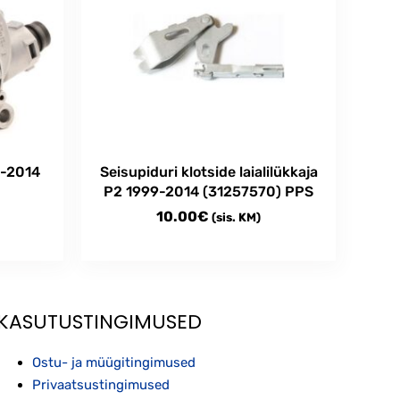
1-2014
Seisupiduri klotside laialilükkaja
P2 1999-2014 (31257570) PPS
10.00
€
(sis. KM)
KASUTUSTINGIMUSED
Ostu- ja müügitingimused
Privaatsustingimused