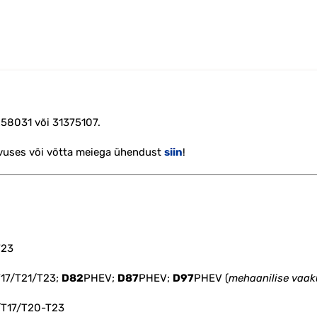
58031 või 31375107.
ivuses või võtta meiega ühendust
siin
!
T23
T17/T21/T23;
D82
PHEV;
D87
PHEV;
D97
PHEV (
mehaanilise va
/T17/T20-T23