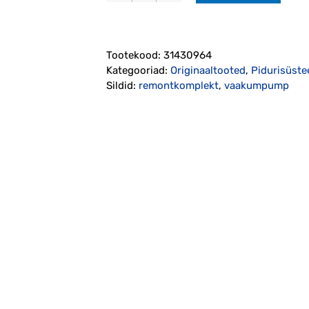
klapi
remontkomplekt
(31430964)
Tootekood:
31430964
Originaal
Kategooriad:
Originaaltooted
,
Pidurisüst
kogus
Sildid:
remontkomplekt
,
vaakumpump