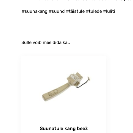
#suunakang #suund #täistule #tulede #lüliti
Sulle võib meeldida ka…
Suunatule kang beež