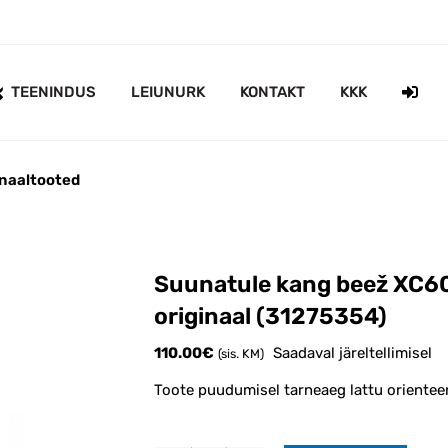
TEENINDUS
LEIUNURK
KONTAKT
KKK
inaaltooted
Suunatule kang beež XC
originaal (31275354)
110.00
€
Saadaval järeltellimisel
(sis. KM)
Toote puudumisel tarneaeg lattu orientee