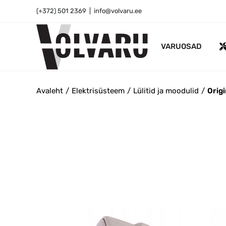
Skip
(+372) 501 2369
|
info@volvaru.ee
to
content
VARUOSAD
Avaleht
Elektrisüsteem
Lülitid ja moodulid
Orig