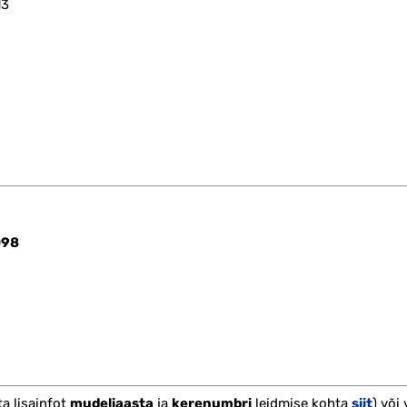
13
098
a lisainfot
mudeliaasta
ja
kerenumbri
leidmise kohta
siit
) või