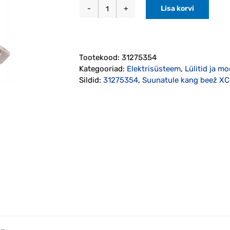
Lisa korvi
Suunatule
kang
beež
XC60/V70/XC70/S80
Tootekood:
31275354
2007-
Kategooriad:
Elektrisüsteem
,
Lülitid ja m
2013
Sildid:
31275354
,
Suunatule kang beež 
originaal
(31275354)
kogus