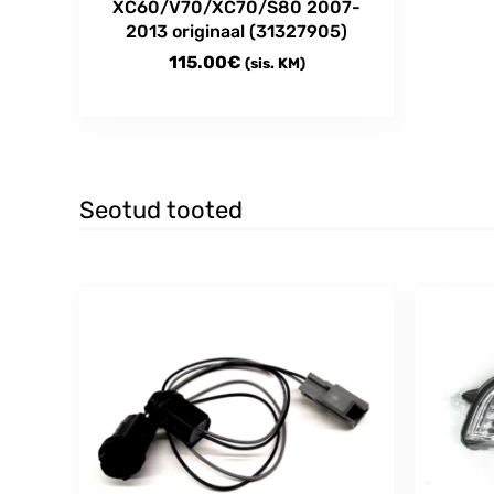
XC60/V70/XC70/S80 2007-
2013 originaal (31327905)
115.00
€
(sis. KM)
Seotud tooted