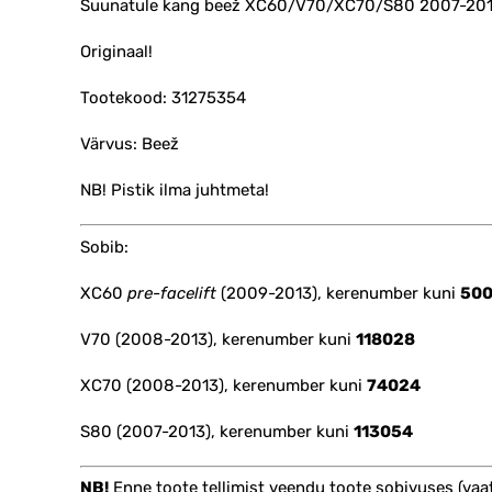
Suunatule kang beež XC60/V70/XC70/S80 2007-20
Originaal!
Tootekood: 31275354
Värvus: Beež
NB! Pistik ilma juhtmeta!
Sobib:
XC60
pre-facelift
(2009-2013), kerenumber kuni
50
V70 (2008-2013), kerenumber kuni
118028
XC70 (2008-2013), kerenumber kuni
74024
S80 (2007-2013), kerenumber kuni
113054
NB!
Enne toote tellimist veendu toote sobivuses (vaat