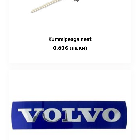
be
chosen
on
the
product
Kummipeaga neet
page
0.60
€
(sis. KM)