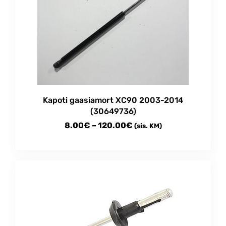
Kapoti gaasiamort XC90 2003-2014
(30649736)
Price
8.00
€
–
120.00
€
(sis. KM)
range:
This
8.00€
product
through
has
multiple
120.00€
variants.
The
options
may