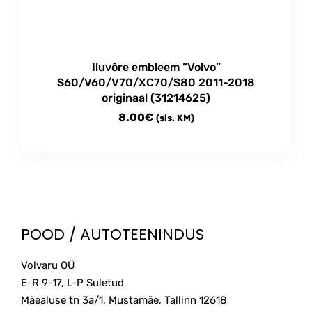
Iluvõre embleem ”Volvo”
S60/V60/V70/XC70/S80 2011-2018
originaal (31214625)
8.00
€
(sis. KM)
POOD / AUTOTEENINDUS
Volvaru OÜ
E-R 9-17, L-P Suletud
Mäealuse tn 3a/1, Mustamäe, Tallinn
12618