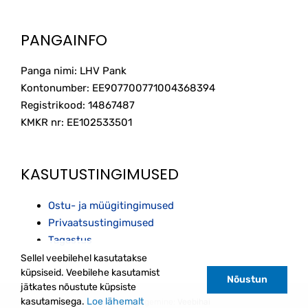
PANGAINFO
Panga nimi: LHV Pank
Kontonumber: EE907700771004368394
Registrikood: 14867487
KMKR nr: EE102533501
KASUTUSTINGIMUSED
Ostu- ja müügitingimused
Privaatsustingimused
Tagastus
Sellel veebilehel kasutatakse
küpsiseid. Veebilehe kasutamist
Nõustun
jätkates nõustute küpsiste
kasutamisega.
Loe lähemalt
Kodulehe tegemine:
Veebihai