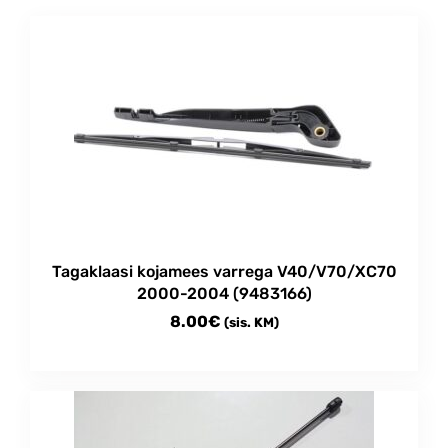
Tagaklaasi kojamees varrega V40/V70/XC70
2000-2004 (9483166)
8.00
€
(sis. KM)