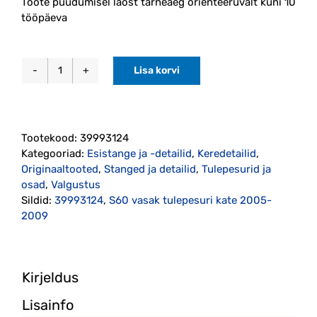
Toote puudumisel laost tarneaeg orienteeruvalt kuni 10
tööpäeva
Lisa korvi
Tulepesuri
kate
vasak
S60
Tootekood:
39993124
2005-
Kategooriad:
Esistange ja -detailid
,
Keredetailid
,
2009
Originaaltooted
,
Stanged ja detailid
,
Tulepesurid ja
originaal
osad
,
Valgustus
(39993124)
Sildid:
39993124
,
S60 vasak tulepesuri kate 2005-
kogus
2009
Kirjeldus
Lisainfo