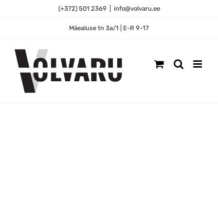
Skip
(+372) 501 2369
|
info@volvaru.ee
to
content
Mäealuse tn 3a/1 | E-R 9-17