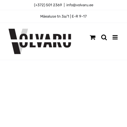
Skip
(+372) 501 2369
|
info@volvaru.ee
to
content
Mäealuse tn 3a/1 | E-R 9-17