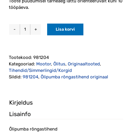
Toote puudumisel tarneaeg lattu orienteeruvalt kuni 10
tööpäeva.
Lisa korvi
Õlipumba
rõngastihend
originaal
(981204)
Tootekood:
981204
kogus
Kategooriad:
Mootor
,
Õlitus
,
Originaaltooted
,
Tihendid/Simmerlingid/Korgid
Sildid:
981204
,
Õlipumba rõngastihend originaal
Kirjeldus
Lisainfo
Õlipumba rõngastihend