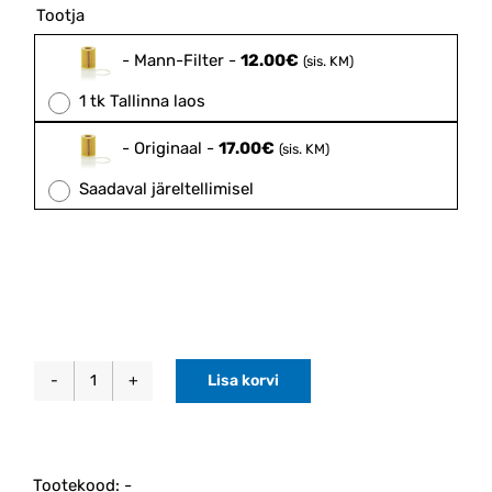
12.00€
Tootja

through
17.00€
-
Mann-Filter
-
12.00
€
(sis. KM)
1 tk Tallinna laos
-
Originaal
-
17.00
€
(sis. KM)
Saadaval järeltellimisel
Lisa korvi
Õlifilter
3.0
ja
3.2
Tootekood:
-
bensiinimootorile