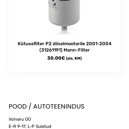
may
be
chosen
on
the
product
Kütusefilter P2 diiselmootorile 2001-2004
page
(31261191) Mann-Filter
30.00
€
(sis. KM)
POOD / AUTOTEENINDUS
Volvaru OÜ
E-R 9-17, L-P Suletud