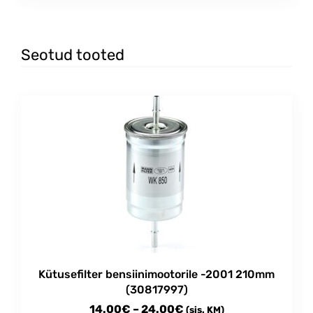
Seotud tooted
Kütusefilter bensiinimootorile -2001 210mm
(30817997)
Price
14.00
€
–
24.00
€
(sis. KM)