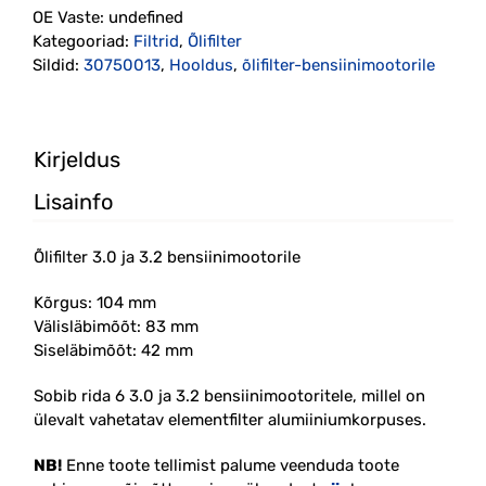
OE Vaste:
undefined
(30750013)
Kategooriad:
Filtrid
,
Õlifilter
kogus
Sildid:
30750013
,
Hooldus
,
õlifilter-bensiinimootorile
Kirjeldus
Lisainfo
Õlifilter 3.0 ja 3.2 bensiinimootorile
Kõrgus: 104 mm
Välisläbimõõt: 83 mm
Siseläbimõõt: 42 mm
Sobib rida 6 3.0 ja 3.2 bensiinimootoritele, millel on
ülevalt vahetatav elementfilter alumiiniumkorpuses.
NB!
Enne toote tellimist palume veenduda toote