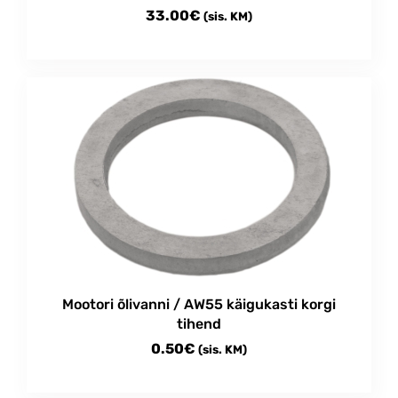
33.00
€
(sis. KM)
Mootori õlivanni / AW55 käigukasti korgi
tihend
0.50
€
(sis. KM)