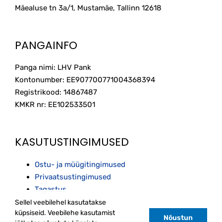
Mäealuse tn 3a/1, Mustamäe, Tallinn
12618
PANGAINFO
Panga nimi: LHV Pank
Kontonumber: EE907700771004368394
Registrikood: 14867487
KMKR nr: EE102533501
KASUTUSTINGIMUSED
Ostu- ja müügitingimused
Privaatsustingimused
Tagastus
Sellel veebilehel kasutatakse
küpsiseid. Veebilehe kasutamist
Nõustun