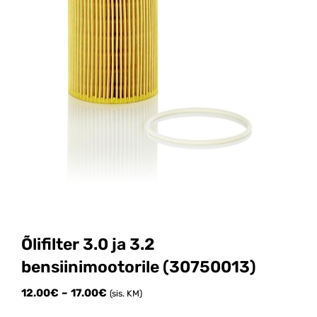
Õlifilter 3.0 ja 3.2
bensiinimootorile (30750013)
Price
12.00
€
–
17.00
€
(sis. KM)
range: