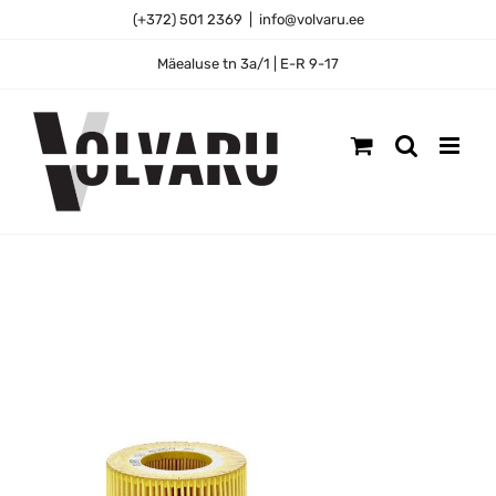
Skip
(+372) 501 2369
|
info@volvaru.ee
to
content
Mäealuse tn 3a/1 | E-R 9-17