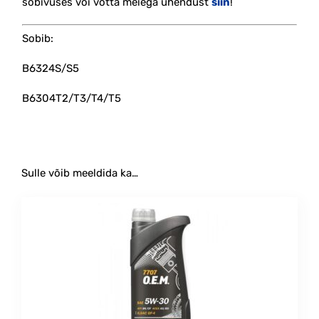
sobivuses või võtta meiega ühendust
siin
!
Sobib:
B6324S/S5
B6304T2/T3/T4/T5
Sulle võib meeldida ka…