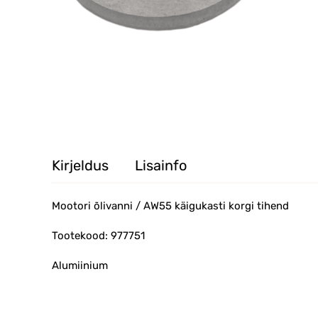
Kirjeldus
Lisainfo
Mootori õlivanni / AW55 käigukasti korgi tihend
Tootekood: 977751
Alumiinium
Seib