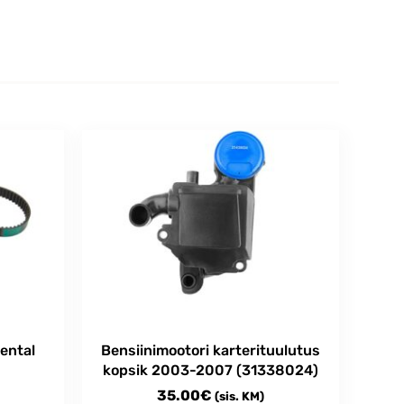
ental
Bensiinimootori karterituulutus
kopsik 2003-2007 (31338024)
35.00
€
(sis. KM)