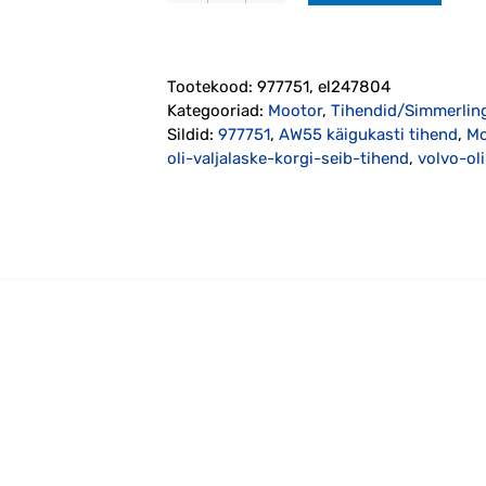
õlivanni
/
AW55
Tootekood:
977751, el247804
käigukasti
Kategooriad:
Mootor
,
Tihendid/Simmerlin
korgi
Sildid:
977751
,
AW55 käigukasti tihend
,
Mo
tihend
oli-valjalaske-korgi-seib-tihend
,
volvo-ol
kogus