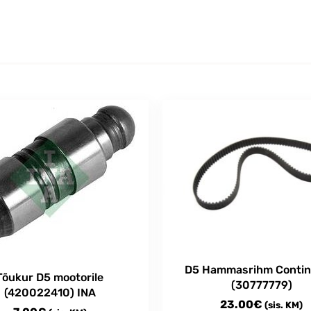
D5 Hammasrihm Contin
Tõukur D5 mootorile
(30777779)
(420022410) INA
23.00
€
(sis. KM)