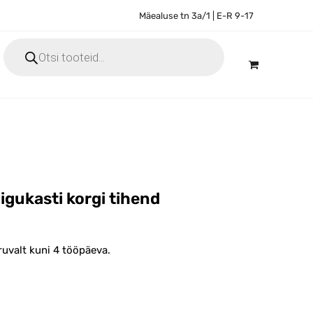
Mäealuse tn 3a/1 | E-R 9-17
Products
search
igukasti korgi tihend
ruvalt kuni 4 tööpäeva.