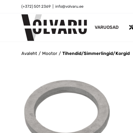
Skip
(+372) 501 2369
|
info@volvaru.ee
to
content
VARUOSAD
Avaleht
Mootor
Tihendid/Simmerlingid/Korgid