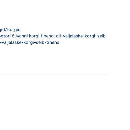
gid/Korgid
otori õlivanni korgi tihend
,
oli-valjalaske-korgi-seib
,
i-valjalaske-korgi-seib-tihend