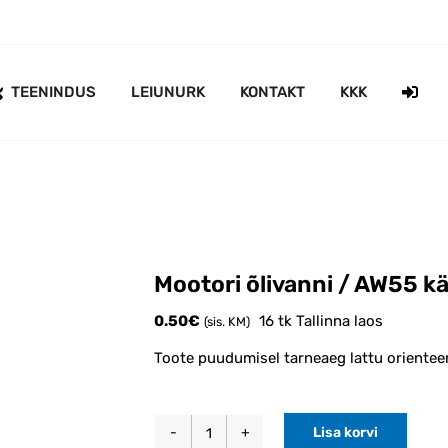
TEENINDUS
LEIUNURK
KONTAKT
KKK
Mootori õlivanni / AW55 kä
0.50
€
16 tk Tallinna laos
(sis. KM)
Toote puudumisel tarneaeg lattu orientee
Lisa korvi
Mootori