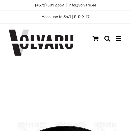
Skip
(+372) 501 2369
|
info@volvaru.ee
to
content
Mäealuse tn 3a/1 | E-R 9-17