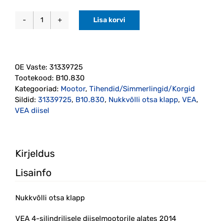
Lisa korvi
Nukkvõlli
otsa
klapp
VEA
OE Vaste:
31339725
diisel
Tootekood:
B10.830
2014-
Kategooriad:
Mootor
,
Tihendid/Simmerlingid/Korgid
(31339725)
Sildid:
31339725
,
B10.830
,
Nukkvõlli otsa klapp
,
VEA
,
Elring
VEA diisel
kogus
Kirjeldus
Lisainfo
Nukkvõlli otsa klapp
VEA 4-silindrilisele diiselmootorile alates 2014