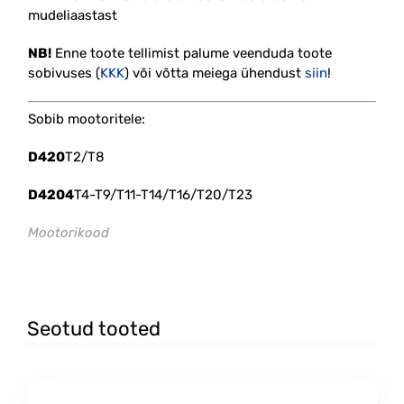
mudeliaastast
NB!
Enne toote tellimist palume veenduda toote
sobivuses (
KKK
) või võtta meiega ühendust
siin
!
Sobib mootoritele:
D420
T2/T8
D4204
T4-T9/T11-T14/T16/T20/T23
Mootorikood
#tihend #kork #pime #rida
Seotud tooted