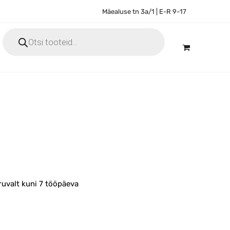
Mäealuse tn 3a/1 | E-R 9-17
Products
search
ruvalt kuni 7 tööpäeva