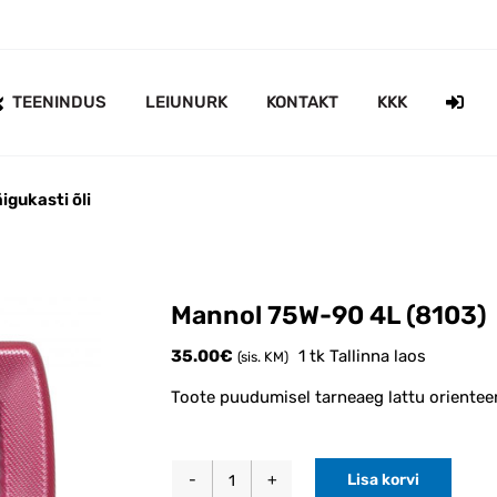
TEENINDUS
LEIUNURK
KONTAKT
KKK
igukasti õli
Mannol 75W-90 4L (8103)
35.00
€
1 tk Tallinna laos
(sis. KM)
Toote puudumisel tarneaeg lattu orientee
Lisa korvi
Mannol