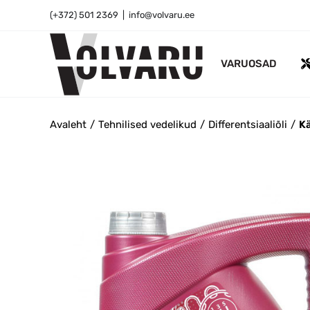
Skip
(+372) 501 2369
|
info@volvaru.ee
to
content
VARUOSAD
Avaleht
Tehnilised vedelikud
Differentsiaaliõli
Kä