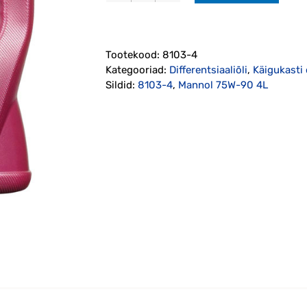
75W-
90
4L
Tootekood:
8103-4
(8103)
Kategooriad:
Differentsiaaliõli
,
Käigukasti 
kogus
Sildid:
8103-4
,
Mannol 75W-90 4L