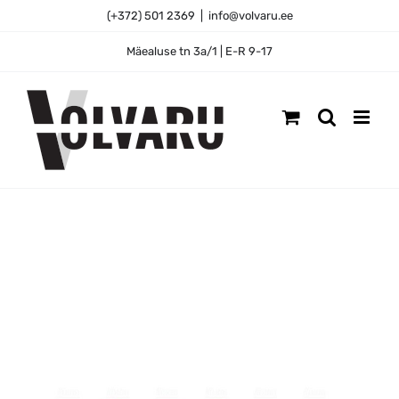
Skip
(+372) 501 2369
|
info@volvaru.ee
to
content
Mäealuse tn 3a/1 | E-R 9-17