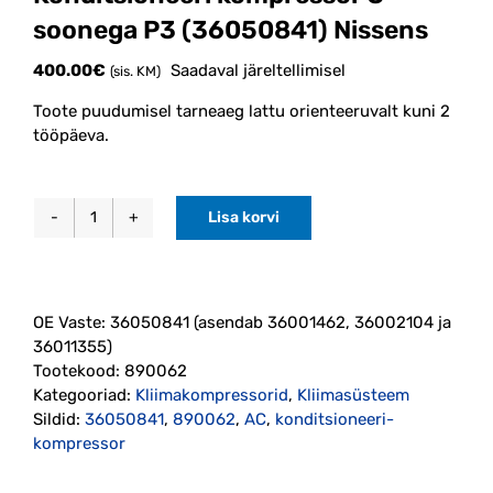
soonega P3 (36050841) Nissens
400.00
€
Saadaval järeltellimisel
(sis. KM)
Toote puudumisel tarneaeg lattu orienteeruvalt kuni 2
tööpäeva.
Lisa korvi
Konditsioneeri
kompressor
3-
soonega
OE Vaste:
36050841 (asendab 36001462, 36002104 ja
P3
36011355)
(36050841)
Tootekood:
890062
Nissens
Kategooriad:
Kliimakompressorid
,
Kliimasüsteem
kogus
Sildid:
36050841
,
890062
,
AC
,
konditsioneeri-
kompressor