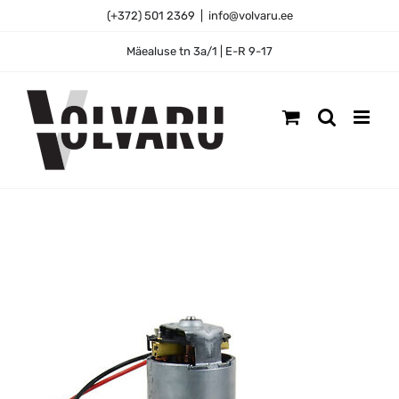
Skip
(+372) 501 2369
|
info@volvaru.ee
to
content
Mäealuse tn 3a/1 | E-R 9-17