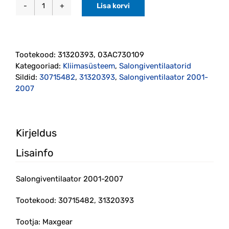
Lisa korvi
Salongiventilaator
2001-
2007
(31320393,
Tootekood:
31320393, 03AC730109
30715482)
Kategooriad:
Kliimasüsteem
,
Salongiventilaatorid
kogus
Sildid:
30715482
,
31320393
,
Salongiventilaator 2001-
2007
Kirjeldus
Lisainfo
Salongiventilaator 2001-2007
Tootekood: 30715482, 31320393
Tootja: Maxgear