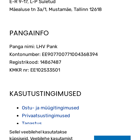
E-R 9-17, L-P Suletud
Mäealuse tn 3a/1, Mustamäe, Tallinn
12618
PANGAINFO
Panga nimi: LHV Pank
Kontonumber: EE907700771004368394
Registrikood: 14867487
KMKR nr: EE102533501
KASUTUSTINGIMUSED
Ostu- ja müügitingimused
Privaatsustingimused
Tagastus
Sellel veebilehel kasutatakse
küpsiseid. Veebilehe kasutamist