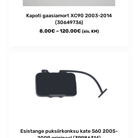
Kapoti gaasiamort XC90 2003-2014
(30649736)
Price
8.00
€
–
120.00
€
(sis. KM)
range:
This
8.00€
product
through
has
multiple
120.00€
variants.
The
options
may
be
chosen
on
the
product
Esistange puksiirkonksu kate S60 2005-
page
2009 originaal (39986314)