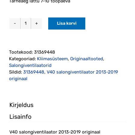
Tarneaeg lattu 7-10 tööpäeva
Lisa korvi
V40
salongiventilaator
2013-
2019
Tootekood:
31369448
originaal
Kategooriad:
Kliimasüsteem
,
Originaaltooted
,
(31369448)
Salongiventilaatorid
kogus
Sildid:
31369448
,
V40 salongiventilaator 2013-2019
originaal
Kirjeldus
Lisainfo
V40 salongiventilaator 2013-2019 originaal