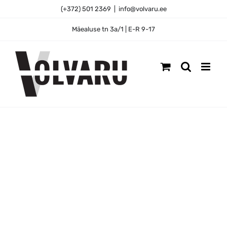
Skip
(+372) 501 2369
|
info@volvaru.ee
to
content
Mäealuse tn 3a/1 | E-R 9-17