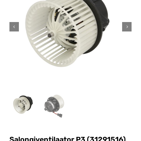
Salongiventilaator P3 (31291516)