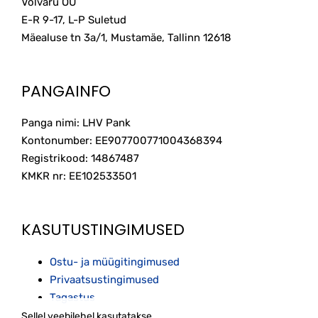
Volvaru OÜ
E-R 9-17, L-P Suletud
Mäealuse tn 3a/1, Mustamäe, Tallinn
12618
PANGAINFO
Panga nimi: LHV Pank
Kontonumber: EE907700771004368394
Registrikood: 14867487
KMKR nr: EE102533501
KASUTUSTINGIMUSED
Ostu- ja müügitingimused
Privaatsustingimused
Tagastus
Sellel veebilehel kasutatakse