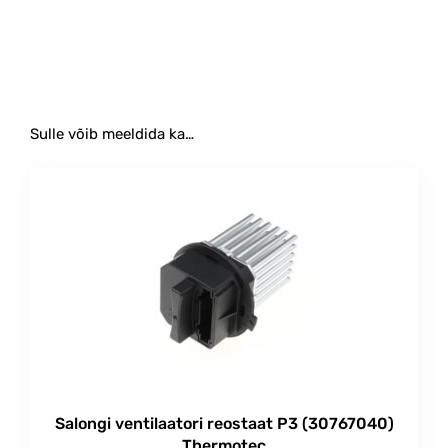
#puhur #mootor #salongi
Sulle võib meeldida ka…
Salongi ventilaatori reostaat P3 (30767040)
Thermotec