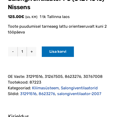
Nissens
125.00
€
1 tk Tallinna laos
(sis. KM)
Toote puudumisel tarneaeg lattu orienteeruvalt kuni 2
tööpäeva
Lisa korvi
Salongiventilaator
P3
(31291516)
Nissens
OE Vaste:
31291516, 31267505, 8623276, 30767008
kogus
Tootekood:
87223
Kategooriad:
Kliimasüsteem
,
Salongiventilaatorid
Sildid:
31291516
,
8623276
,
salongiventilaator-2007
Kirjeldus