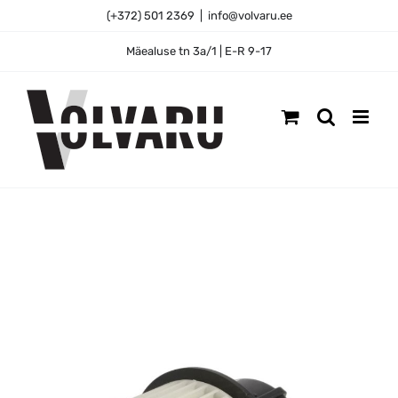
Skip
(+372) 501 2369
|
info@volvaru.ee
to
content
Mäealuse tn 3a/1 | E-R 9-17