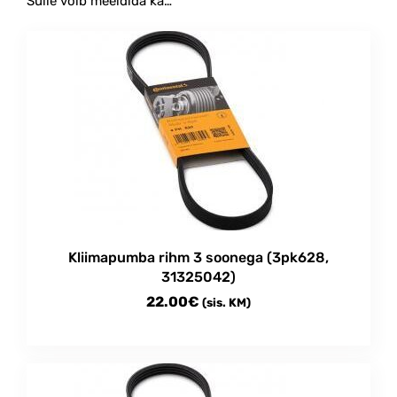
Sulle võib meeldida ka…
Kliimapumba rihm 3 soonega (3pk628,
31325042)
22.00
€
(sis. KM)