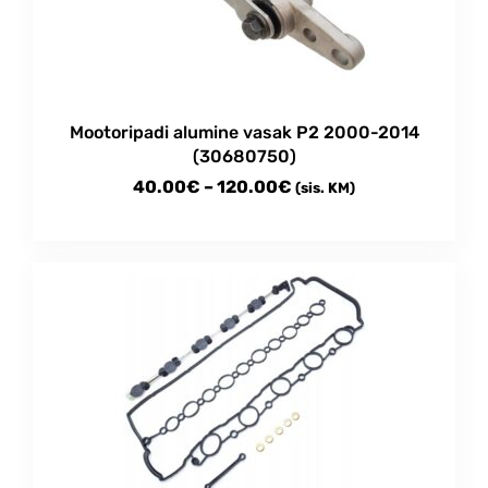
Mootoripadi alumine vasak P2 2000-2014
(30680750)
Price
40.00
€
–
120.00
€
(sis. KM)
range:
This
40.00€
product
through
has
multiple
120.00€
variants.
The
options
may
be
chosen
on