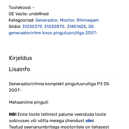
P3
Tootekood:
-
D5
OE Vaste:
undefined
2007-
Kategooriad:
Generaator
,
Mootor
,
Rihmaajam
(31401425)
Sildid:
31330379
,
31330870
,
31401425
,
D5
kogus
generaatoririhm koos pingutusrulliga 2007-
Kirjeldus
Lisainfo
Generaatoririhma komplekt pingutusrulliga P3 D5
2007-
Mehaaniline pinguti
NB!
Enne toote tellimist palume veenduda toote
sobivuses või võtta meiega ühendust
siin
!
Teatud seerianumbritega mootoritele on tehasest