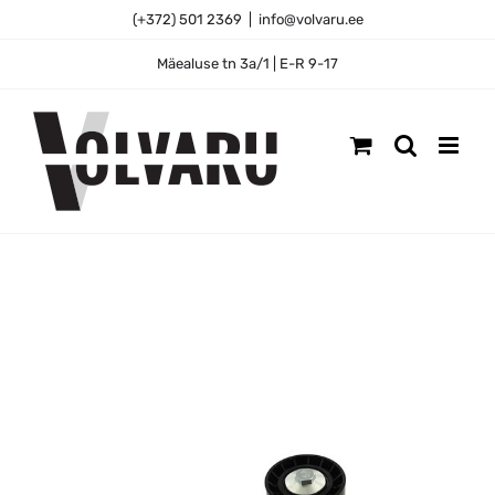
Skip
(+372) 501 2369
|
info@volvaru.ee
to
content
Mäealuse tn 3a/1 | E-R 9-17