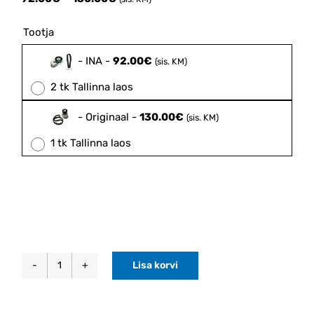
range:
92.00€
Tootja

through
130.00€
-
INA
-
92.00
€
(sis. KM)
2 tk Tallinna laos
-
Originaal
-
130.00
€
(sis. KM)
1 tk Tallinna laos
Lisa korvi
Generaatoririhma
komplekt
pingutusrulliga