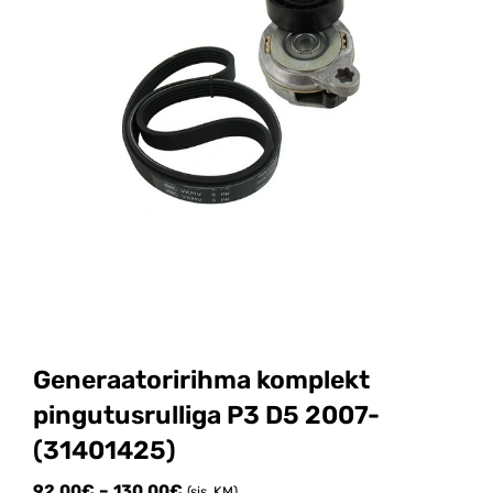
Generaatoririhma komplekt
pingutusrulliga P3 D5 2007-
(31401425)
Price
92.00
€
–
130.00
€
(sis. KM)