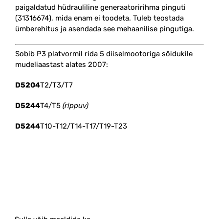
paigaldatud hüdrauliline generaatoririhma pinguti
(31316674), mida enam ei toodeta. Tuleb teostada
ümberehitus ja asendada see mehaanilise pingutiga.
Sobib P3 platvormil rida 5 diiselmootoriga sõidukile
mudeliaastast alates 2007:
D5204
T2/T3/T7
D5244
T4/T5
(rippuv)
D5244
T10-T12/T14-T17/T19-T23
#generaatori #rihm #pinguti #pingutusrull #komplekt
#geneka #rihma #31316674 #31330379 #31330870
#5pk1121 #5pk1123