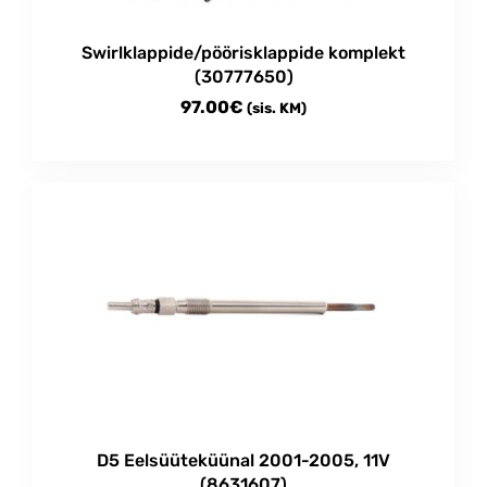
the
product
Swirlklappide/pöörisklappide komplekt
page
(30777650)
97.00
€
(sis. KM)
D5 Eelsüüteküünal 2001-2005, 11V
(8631607)