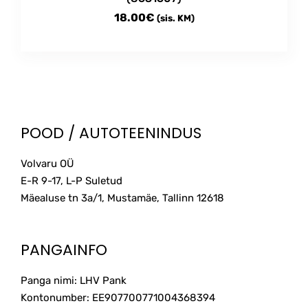
18.00
€
(sis. KM)
POOD / AUTOTEENINDUS
Volvaru OÜ
E-R 9-17, L-P Suletud
Mäealuse tn 3a/1, Mustamäe, Tallinn
12618
PANGAINFO
Panga nimi: LHV Pank
Kontonumber: EE907700771004368394