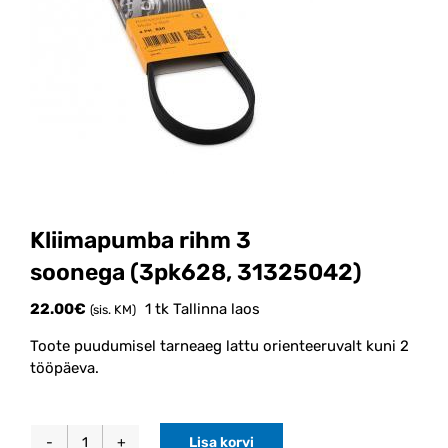
Kliimapumba rihm 3
soonega (3pk628, 31325042)
22.00
€
1 tk Tallinna laos
(sis. KM)
Toote puudumisel tarneaeg lattu orienteeruvalt kuni 2
tööpäeva.
Lisa korvi