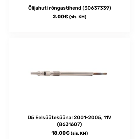
Õlijahuti rõngastihend (30637339)
2.00
€
(sis. KM)
D5 Eelsüüteküünal 2001-2005, 11V
(8631607)
18.00
€
(sis. KM)