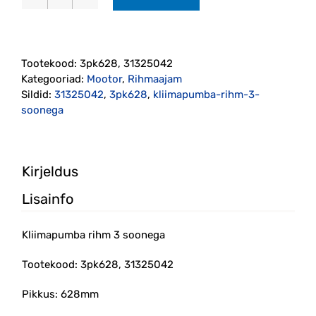
Kliimapumba
rihm
3
soonega (3pk628,
Tootekood:
3pk628, 31325042
31325042)
Kategooriad:
Mootor
,
Rihmaajam
kogus
Sildid:
31325042
,
3pk628
,
kliimapumba-rihm-3-
soonega
Kirjeldus
Lisainfo
Kliimapumba rihm 3 soonega
Tootekood: 3pk628, 31325042
Pikkus: 628mm