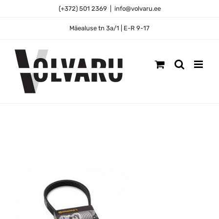
Skip
(+372) 501 2369
|
info@volvaru.ee
to
content
Mäealuse tn 3a/1 | E-R 9-17