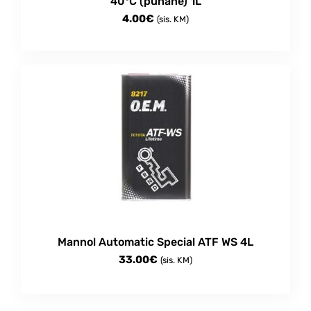
40°C (punane) 1L
4.00
€
(sis. KM)
Mannol Automatic Special ATF WS 4L
33.00
€
(sis. KM)