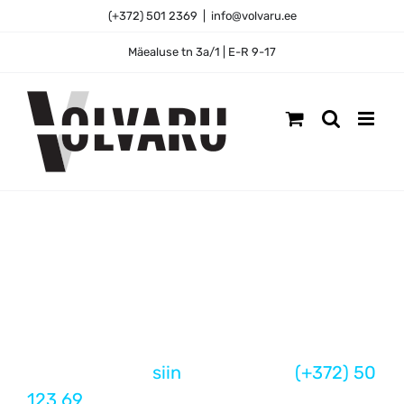
Skip
(+372) 501 2369
|
info@volvaru.ee
to
content
Mäealuse tn 3a/1 | E-R 9-17
EI LEIDNUD SOBIVAT
VARUOSA?
Esitage päring
siin
või
helistage
(+372) 50
123 69