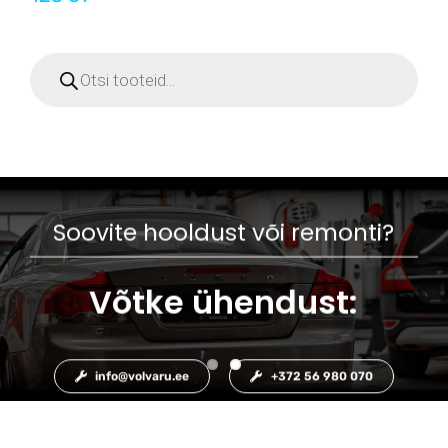
Products
search
Soovite hooldust või remonti?
Võtke ühendust:
info@volvaru.ee
+372 56 980 070