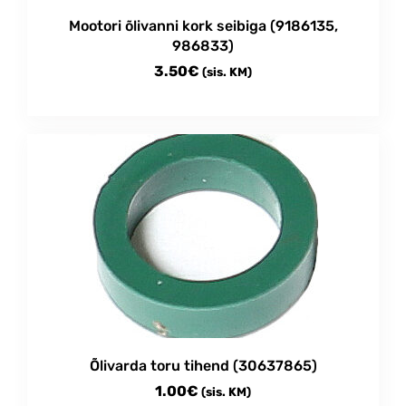
Mootori õlivanni kork seibiga (9186135,
986833)
3.50
€
(sis. KM)
Õlivarda toru tihend (30637865)
1.00
€
(sis. KM)