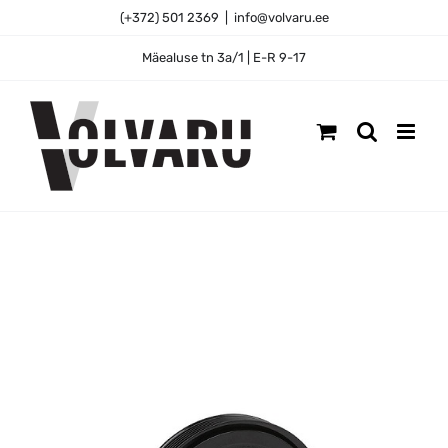
Skip
(+372) 501 2369
|
info@volvaru.ee
to
content
Mäealuse tn 3a/1 | E-R 9-17