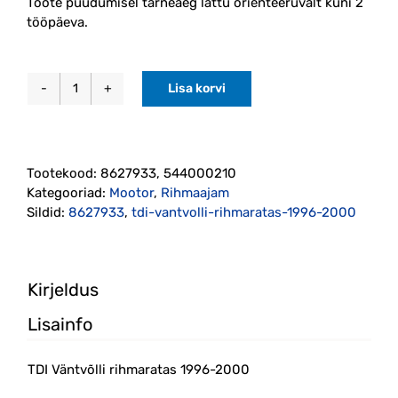
Toote puudumisel tarneaeg lattu orienteeruvalt kuni 2
tööpäeva.
Lisa korvi
TDI
Väntvõlli
rihmaratas
1996-
Tootekood:
8627933, 544000210
2000
Kategooriad:
Mootor
,
Rihmaajam
(8627933)
Sildid:
8627933
,
tdi-vantvolli-rihmaratas-1996-2000
kogus
Kirjeldus
Lisainfo
TDI Väntvõlli rihmaratas 1996-2000