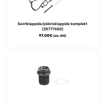
Swirlklappide/pöörisklappide komplekt
(30777650)
97.00
€
(sis. KM)